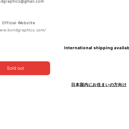
ndgraphics@gmail.com
ficial Webstite
www.bondgraphics.com/
International shipping availa
Sold out
日本国内にお住まいの方向け