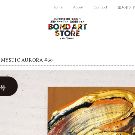
Home
About
Contact
冨永ボンド 
YSTIC AURORA #69