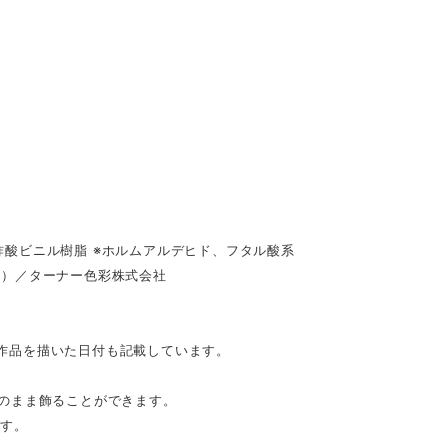
酸ビニル樹脂 ※ホルムアルデヒド、フタル酸系
具）／ターナー色彩株式会社
。作品を描いた日付も記載しています。
のまま飾ることができます。
です。