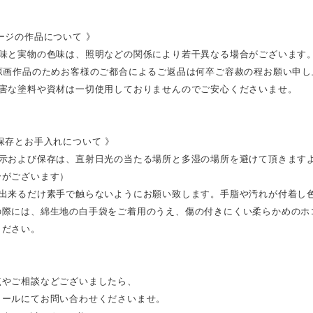
ージの作品について 》
色味と実物の色味は、照明などの関係により若干異なる場合がございます
の原画作品のためお客様のご都合によるご返品は何卒ご容赦の程お願い申し
有害な塗料や資材は一切使用しておりませんのでご安心くださいませ。
保存とお手入れについて 》
展示および保存は、直射日光の当たる場所と多湿の場所を避けて頂きます
合がございます）
は出来るだけ素手で触らないようにお願い致します。手脂や汚れが付着し
の際には、綿生地の白手袋をご着用のうえ、傷の付きにくい柔らかめのホ
ください。
点やご相談などございましたら、
メールにてお問い合わせくださいませ。