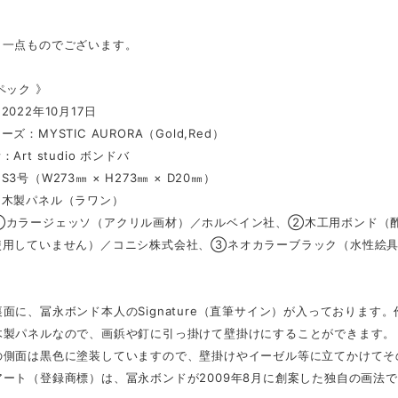
、一点ものでございます。
ペック 》
022年10月17日
ズ：MYSTIC AURORA（Gold,Red）
Art studio ボンドバ
3号（W273㎜ × H273㎜ × D20㎜）
：木製パネル（ラワン）
①カラージェッソ（アクリル画材）／ホルベイン社、②木工用ボンド（酢
使用していません）／コニシ株式会社、③ネオカラーブラック（水性絵
面に、冨永ボンド本人のSignature（直筆サイン）が入っております
木製パネルなので、画鋲や釘に引っ掛けて壁掛けにすることができます。
の側面は黒色に塗装していますので、壁掛けやイーゼル等に立てかけてそ
ート（登録商標）は、冨永ボンドが2009年8月に創案した独自の画法