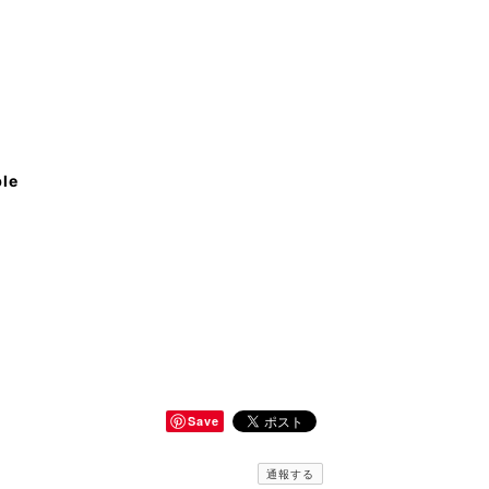
ble
Save
通報する