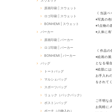
スウェット
原画印刷 | スウェット
《 当該ペ
ロゴ印刷 | スウェット
※写真の
BONHEMI | スウェット
※1点物
※人体に
パーカー
原画印刷 | パーカー
ロゴ印刷 | パーカー
《 作品の
BONHEMI | パーカー
※絵画の
となる場
バッグ
※絵肌に
トートバッグ
お手入れ
マルシェバッグ
をされて
スポーツバッグ
リュック（バックパック）
ご不明な
ボストンバッグ
お気軽に
ポーチ（小物入れ）