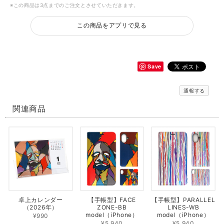
※この商品は3点までのご注文とさせていただきます。
この商品をアプリで見る
Save
通報する
関連商品
卓上カレンダー
【手帳型】FACE
【手帳型】PARALLEL
（2026年）
ZONE-BB
LINES-WB
model（iPhone）
model（iPhone）
¥990
¥5,940
¥5,940