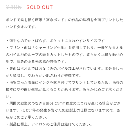
¥495
SOLD OUT
ボンドで絵を描く画家「冨永ボンド」の作品の絵柄を全面プリントした
ハンドタオルです。
・薄手なのでかさばらず、ポケットに入れやすいサイズです
・プリント面は「シャーリング生地」を使用しており、一般的なタオル
のパイル地のループの頭をカットしたものです。柔らかく上質な触り心
地で、深みのある光沢感が特徴です。
・裏面はタオルではおなじみのパイル加工がされています。水分をしっ
かり吸収し、やわらかい肌ざわりが特徴です。
・毛羽立った表面にインクを吹き付けてプリントしているため、毛羽の
根本にやや白い生地が見えることがあります。あらかじめご了承くださ
い。
・周囲の縫製のつなぎ目部分に5mm程度のほつれが生じる場合がござ
います。 ほどけ等の発生を防ぐため縫製上の仕様になりますので、あ
らかじめご了承ください。
・製品仕様上、アイロンのご使用は避けてください。