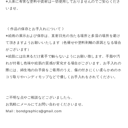
※人体に有害な塗料や資材は一切使用しておりませんのでご安心くださ
いませ。
《 作品の保存とお手入れについて 》
※絵画の展示および保存は、直射日光の当たる場所と多湿の場所を避け
て頂きますようお願いいたします（色褪せや塗料剥離の原因となる場合
がございます）
※絵肌には出来るだけ素手で触らないようにお願い致します。手脂や汚
れが付着し色味や絵肌の質感が変化する場合がございます。お手入れの
際には、綿生地の白手袋をご着用のうえ、傷の付きにくい柔らかめのホ
コリ取りやハンディモップなどで優しくお手入れをされてください。
ご不明な点やご相談などございましたら、
お気軽にメールにてお問い合わせくださいませ。
Mail :
bondgraphics@gmail.com