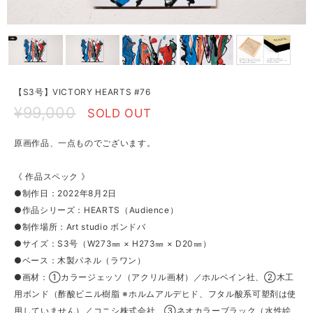
【S3号】VICTORY HEARTS #76
¥99,000
SOLD OUT
原画作品、一点ものでございます。
《 作品スペック 》
●制作日：2022年8月2日
●作品シリーズ：HEARTS（Audience）
●制作場所：Art studio ボンドバ
●サイズ：S3号（W273㎜ × H273㎜ × D20㎜）
●ベース：木製パネル（ラワン）
●画材：①カラージェッソ（アクリル画材）／ホルベイン社、②木工
用ボンド（酢酸ビニル樹脂 ※ホルムアルデヒド、フタル酸系可塑剤は使
用していません）／コニシ株式会社、③ネオカラーブラック（水性絵