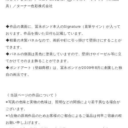
具）／ターナー色彩株式会社
◆作品の裏面に、冨永ボンド本人のSignature（直筆サイン）が入って
おります。作品を描いた日付も記載しています。
◆軽量の木製パネルなので、画鋲や釘に引っ掛けて壁掛けにすることが
できます。
◆パネルの側面は黒色に塗装していますので、壁掛けやイーゼル等に立
てかけてそのまま飾ることができます。
◆ボンドアート（登録商標）は、冨永ボンドが2009年8月に創案した独
自の画法です。
《 当該ページの作品について 》
※写真の色味と実物の色味は、照明などの関係により若干異なる場合が
ございます。
※1点物の原画作品のためお客様のご都合によるご返品は何卒ご容赦の程
お願い申し上げます。