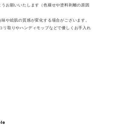
ようお願いいたします（色褪せや塗料剥離の原因
色味や絵肌の質感が変化する場合がございます。
コリ取りやハンディモップなどで優しくお手入れ
ble