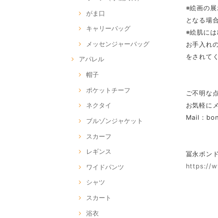
※絵画の
がま口
となる場
キャリーバッグ
※絵肌に
メッセンジャーバッグ
お手入れ
をされて
アパレル
帽子
ポケットチーフ
ご不明な
お気軽に
ネクタイ
Mail :
bo
ブルゾンジャケット
スカーフ
レギンス
冨永ボンド Of
https://
ワイドパンツ
シャツ
スカート
浴衣