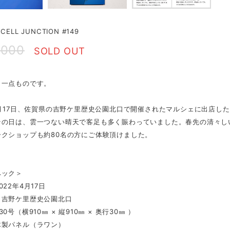
ELL JUNCTION #149
,000
SOLD OUT
、一点ものです。
4月17日、佐賀県の吉野ケ里歴史公園北口で開催されたマルシェに出店し
その日は、雲一つない晴天で客足も多く賑わっていました。春先の清々し
ークショップも約80名の方にご体験頂けました。
ペック＞
022年4月17日
：吉野ケ里歴史公園北口
0号（横910㎜ × 縦910㎜ × 奥行30㎜ ）
木製パネル（ラワン）