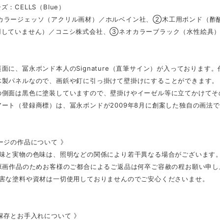
ズ：CELLS（Blue）
カラージェッソ（アクリル画材）／ホルベイン社、②木工用ボンド（酢酸
用していません）／コニシ株式会社、③ネオカラーブラック（水性絵具
面に、冨永ボンド本人のSignature（直筆サイン）が入っております
木製パネルなので、画鋲や釘に引っ掛けて壁掛けにすることができます。
の側面は黒色に塗装していますので、壁掛けやイーゼル等に立てかけてそ
ート（登録商標）は、冨永ボンドが2009年8月に創案した独自の画法
ージの作品について 》
色味と実物の色味は、照明などの関係により若干異なる場合がございます
の原画作品のためお客様のご都合によるご返品は何卒ご容赦の程お願い申し
有害な塗料や資材は一切使用しておりませんのでご安心くださいませ。
保存とお手入れについて 》