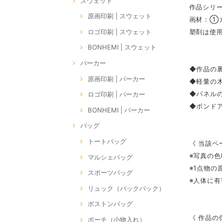
スウェット
作品シリー
原画印刷 | スウェット
画材：①
ロゴ印刷 | スウェット
塑剤は使
BONHEMI | スウェット
パーカー
◆作品の裏
原画印刷 | パーカー
◆軽量の
◆パネル
ロゴ印刷 | パーカー
◆ボンドア
BONHEMI | パーカー
バッグ
トートバッグ
《 当該ペ
※写真の
マルシェバッグ
※1点物
スポーツバッグ
※人体に
リュック（バックパック）
ボストンバッグ
《 作品の
ポーチ（小物入れ）