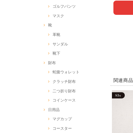
ゴルフパンツ
マスク
靴
革靴
サンダル
靴下
財布
蛇腹ウォレット
関連商
クラッチ財布
二つ折り財布
コインケース
日用品
マグカップ
コースター