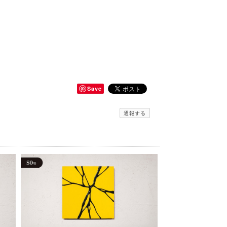
Save
通報する