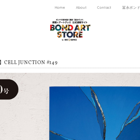
Home
About
Contact
冨永ボンド 
CELL JUNCTION #149