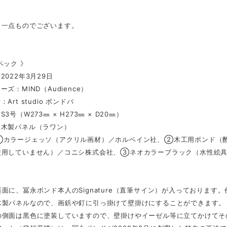
、一点ものでございます。
ペック 》
2022年3月29日
ズ：MIND（Audience）
Art studio ボンドバ
3号（W273㎜ × H273㎜ × D20㎜）
：木製パネル（ラワン）
①カラージェッソ（アクリル画材）／ホルベイン社、②木工用ボンド（酢
使用していません）／コニシ株式会社、③ネオカラーブラック（水性絵
面に、冨永ボンド本人のSignature（直筆サイン）が入っております
木製パネルなので、画鋲や釘に引っ掛けて壁掛けにすることができます。
の側面は黒色に塗装していますので、壁掛けやイーゼル等に立てかけてそ