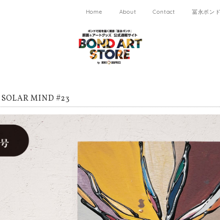
Home
About
Contact
冨永ボンド 
OLAR MIND #23