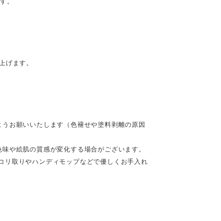
です。
。
上げます。
ようお願いいたします（色褪せや塗料剥離の原因
色味や絵肌の質感が変化する場合がございます。
コリ取りやハンディモップなどで優しくお手入れ