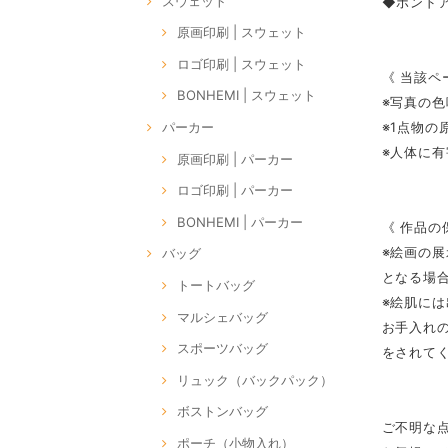
スウェット
◆ボンドア
原画印刷 | スウェット
ロゴ印刷 | スウェット
《 当該ペ
BONHEMI | スウェット
※写真の
※1点物
パーカー
※人体に
原画印刷 | パーカー
ロゴ印刷 | パーカー
BONHEMI | パーカー
《 作品の
※絵画の
バッグ
となる場
トートバッグ
※絵肌に
マルシェバッグ
お手入れ
スポーツバッグ
をされて
リュック（バックパック）
ボストンバッグ
ご不明な
ポーチ（小物入れ）