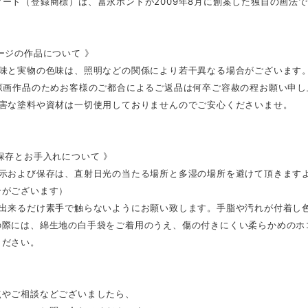
ート（登録商標）は、冨永ボンドが2009年8月に創案した独自の画法
ージの作品について 》
色味と実物の色味は、照明などの関係により若干異なる場合がございます
の原画作品のためお客様のご都合によるご返品は何卒ご容赦の程お願い申し
有害な塗料や資材は一切使用しておりませんのでご安心くださいませ。
保存とお手入れについて 》
展示および保存は、直射日光の当たる場所と多湿の場所を避けて頂きます
合がございます）
は出来るだけ素手で触らないようにお願い致します。手脂や汚れが付着し
の際には、綿生地の白手袋をご着用のうえ、傷の付きにくい柔らかめのホ
ください。
点やご相談などございましたら、