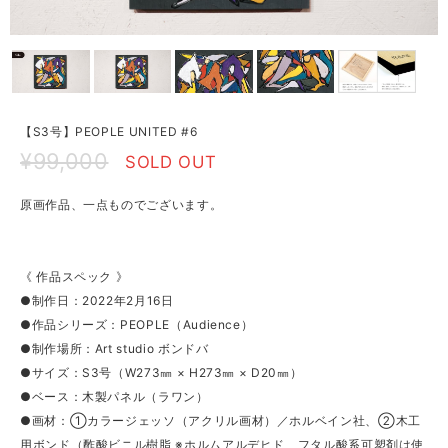
【S3号】PEOPLE UNITED #6
¥99,000
SOLD OUT
原画作品、一点ものでございます。
《 作品スペック 》
●制作日：2022年2月16日
●作品シリーズ：PEOPLE（Audience）
●制作場所：Art studio ボンドバ
●サイズ：S3号（W273㎜ × H273㎜ × D20㎜）
●ベース：木製パネル（ラワン）
●画材：①カラージェッソ（アクリル画材）／ホルベイン社、②木工
用ボンド（酢酸ビニル樹脂 ※ホルムアルデヒド、フタル酸系可塑剤は使