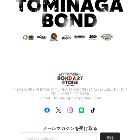
〒846-0002 佐賀県多久市北多久町小侍703-21 Art studio ボンドバ
TEL： 0952-97-5458
E-mail：
bondgraphics@gmail.com
メールマガジンを受け取る
登録