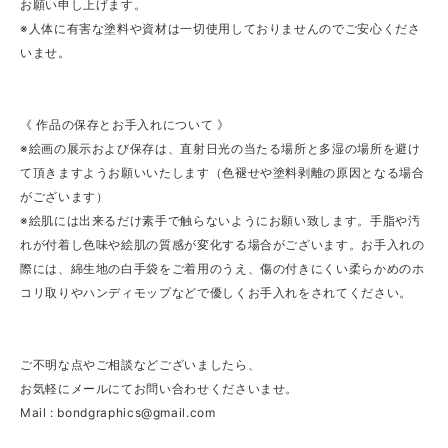
お願い申し上げます。
※人体に有害な塗料や資材は一切使用しておりませんのでご安心くださ
いませ。
《 作品の保存とお手入れについて 》
※絵画の展示および保存は、直射日光の当たる場所と多湿の場所を避け
て頂きますようお願いいたします（色褪せや塗料剥離の原因となる場合
がございます）
※絵肌には出来るだけ素手で触らないようにお願い致します。手脂や汚
れが付着し色味や絵肌の質感が変化する場合がございます。お手入れの
際には、綿生地の白手袋をご着用のうえ、傷の付きにくい柔らかめのホ
コリ取りやハンディモップなどで優しくお手入れをされてください。
ご不明な点やご相談などございましたら、
お気軽にメールにてお問い合わせくださいませ。
Mail :
bondgraphics@gmail.com