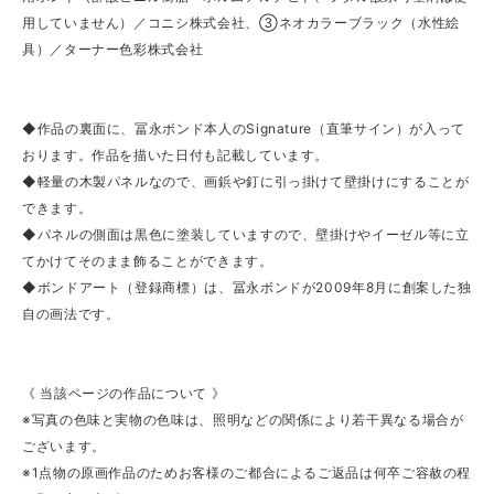
用していません）／コニシ株式会社、③ネオカラーブラック（水性絵
具）／ターナー色彩株式会社
◆作品の裏面に、冨永ボンド本人のSignature（直筆サイン）が入って
おります。作品を描いた日付も記載しています。
◆軽量の木製パネルなので、画鋲や釘に引っ掛けて壁掛けにすることが
できます。
◆パネルの側面は黒色に塗装していますので、壁掛けやイーゼル等に立
てかけてそのまま飾ることができます。
◆ボンドアート（登録商標）は、冨永ボンドが2009年8月に創案した独
自の画法です。
《 当該ページの作品について 》
※写真の色味と実物の色味は、照明などの関係により若干異なる場合が
ございます。
※1点物の原画作品のためお客様のご都合によるご返品は何卒ご容赦の程