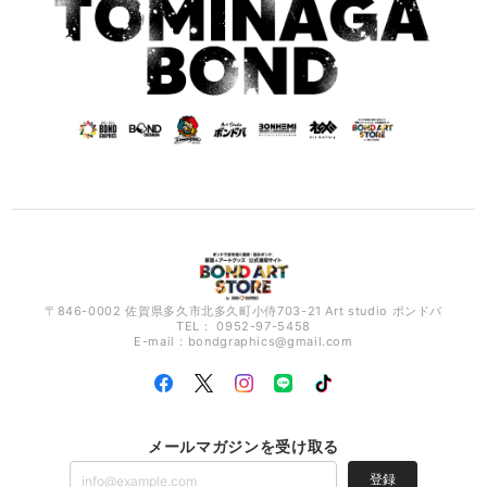
〒846-0002 佐賀県多久市北多久町小侍703-21 Art studio ボンドバ
TEL： 0952-97-5458
E-mail：
bondgraphics@gmail.com
メールマガジンを受け取る
登録