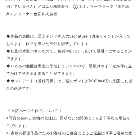
用していません）／コニシ株式会社、③ネオカラーブラック（水性絵
具）／ターナー色彩株式会社
◆作品の裏面に、冨永ボンド本人のSignature（直筆サイン）が入って
おります。作品を描いた日付も記載しています。
◆軽量の木製パネルなので、画鋲や釘に引っ掛けて壁掛けにすることが
できます。
◆パネルの側面は黒色に塗装していますので、壁掛けやイーゼル等に立
てかけてそのまま飾ることができます。
◆ボンドアート（登録商標）は、冨永ボンドが2009年8月に創案した独
自の画法です。
《 当該ページの作品について 》
※写真の色味と実物の色味は、照明などの関係により若干異なる場合が
ございます。
※1点物の原画作品のためお客様のご都合によるご返品は何卒ご容赦の程