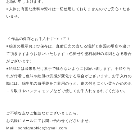
お願い申し上げます。
※人体に有害な塗料や資材は一切使用しておりませんのでご安心くださ
いませ。
《 作品の保存とお手入れについて 》
※絵画の展示および保存は、直射日光の当たる場所と多湿の場所を避け
て頂きますようお願いいたします（色褪せや塗料剥離の原因となる場合
がございます）
※絵肌には出来るだけ素手で触らないようにお願い致します。手脂や汚
れが付着し色味や絵肌の質感が変化する場合がございます。お手入れの
際には、綿生地の白手袋をご着用のうえ、傷の付きにくい柔らかめのホ
コリ取りやハンディモップなどで優しくお手入れをされてください。
ご不明な点やご相談などございましたら、
お気軽にメールにてお問い合わせくださいませ。
Mail :
bondgraphics@gmail.com