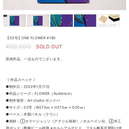
【S3号】ONE FLOWER #180
¥99,000
SOLD OUT
原画作品、一点ものでございます。
《 作品スペック 》
●制作日：2022年1月17日
●作品シリーズ：FLOWER（Audience）
●制作場所：Art studio ボンドバ
●サイズ：S3号（W273㎜ × H273㎜ × D20㎜）
●ベース：木製パネル（ラワン）
●画材：①カラージェッソ（アクリル画材）／ホルベイン社、②木工
用ボンド（酢酸ビニル樹脂 ※ホルムアルデヒド、フタル酸系可塑剤は使