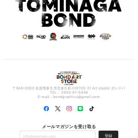
〒846-0002 佐賀県多久市北多久町小侍703-21 Art studio ボンドバ
TEL： 0952-97-5458
E-mail：
bondgraphics@gmail.com
メールマガジンを受け取る
登録