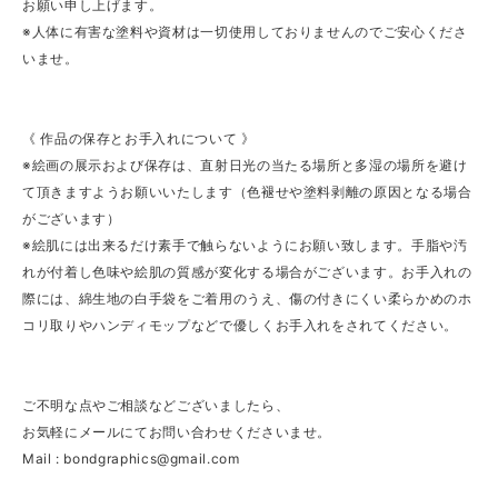
お願い申し上げます。
※人体に有害な塗料や資材は一切使用しておりませんのでご安心くださ
いませ。
《 作品の保存とお手入れについて 》
※絵画の展示および保存は、直射日光の当たる場所と多湿の場所を避け
て頂きますようお願いいたします（色褪せや塗料剥離の原因となる場合
がございます）
※絵肌には出来るだけ素手で触らないようにお願い致します。手脂や汚
れが付着し色味や絵肌の質感が変化する場合がございます。お手入れの
際には、綿生地の白手袋をご着用のうえ、傷の付きにくい柔らかめのホ
コリ取りやハンディモップなどで優しくお手入れをされてください。
ご不明な点やご相談などございましたら、
お気軽にメールにてお問い合わせくださいませ。
Mail :
bondgraphics@gmail.com