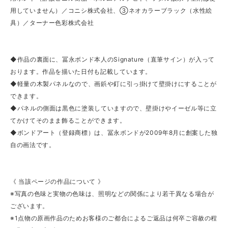
用していません）／コニシ株式会社、③ネオカラーブラック（水性絵
具）／ターナー色彩株式会社
◆作品の裏面に、冨永ボンド本人のSignature（直筆サイン）が入って
おります。作品を描いた日付も記載しています。
◆軽量の木製パネルなので、画鋲や釘に引っ掛けて壁掛けにすることが
できます。
◆パネルの側面は黒色に塗装していますので、壁掛けやイーゼル等に立
てかけてそのまま飾ることができます。
◆ボンドアート（登録商標）は、冨永ボンドが2009年8月に創案した独
自の画法です。
《 当該ページの作品について 》
※写真の色味と実物の色味は、照明などの関係により若干異なる場合が
ございます。
※1点物の原画作品のためお客様のご都合によるご返品は何卒ご容赦の程