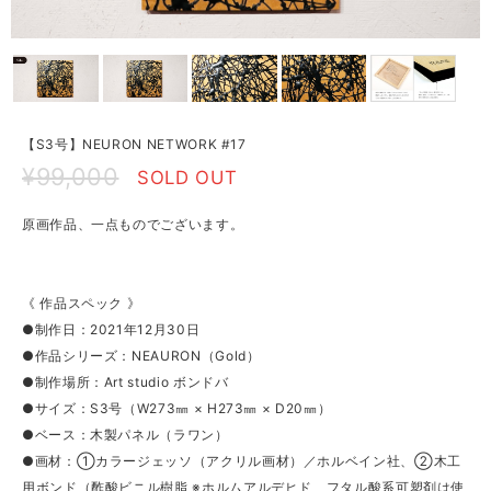
【S3号】NEURON NETWORK #17
¥99,000
SOLD OUT
原画作品、一点ものでございます。
《 作品スペック 》
●制作日：2021年12月30日
●作品シリーズ：NEAURON（Gold）
●制作場所：Art studio ボンドバ
●サイズ：S3号（W273㎜ × H273㎜ × D20㎜）
●ベース：木製パネル（ラワン）
●画材：①カラージェッソ（アクリル画材）／ホルベイン社、②木工
用ボンド（酢酸ビニル樹脂 ※ホルムアルデヒド、フタル酸系可塑剤は使