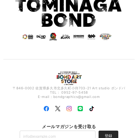
〒846-0002 佐賀県多久市北多久町小侍703-21 Art studio ボンドバ
TEL： 0952-97-5458
E-mail：
bondgraphics@gmail.com
メールマガジンを受け取る
登録