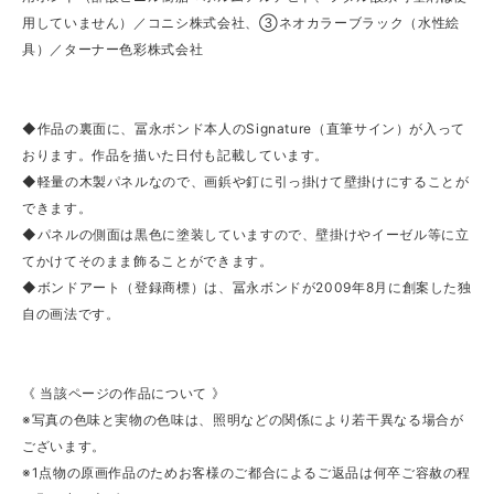
用していません）／コニシ株式会社、③ネオカラーブラック（水性絵
具）／ターナー色彩株式会社
◆作品の裏面に、冨永ボンド本人のSignature（直筆サイン）が入って
おります。作品を描いた日付も記載しています。
◆軽量の木製パネルなので、画鋲や釘に引っ掛けて壁掛けにすることが
できます。
◆パネルの側面は黒色に塗装していますので、壁掛けやイーゼル等に立
てかけてそのまま飾ることができます。
◆ボンドアート（登録商標）は、冨永ボンドが2009年8月に創案した独
自の画法です。
《 当該ページの作品について 》
※写真の色味と実物の色味は、照明などの関係により若干異なる場合が
ございます。
※1点物の原画作品のためお客様のご都合によるご返品は何卒ご容赦の程