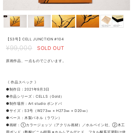
【S3号】CELL JUNCTION #104
¥99,000
SOLD OUT
原画作品、一点ものでございます。
《 作品スペック 》
●制作日：2021年9月3日
●作品シリーズ：CELLS（Gold）
●制作場所：Art studio ボンドバ
●サイズ：S3号（W273㎜ × H273㎜ × D20㎜）
●ベース：木製パネル（ラワン）
●画材：①カラージェッソ（アクリル画材）／ホルベイン社、②木工
用ボンド（酢酸ビニル樹脂 ※ホルムアルデヒド、フタル酸系可塑剤は使