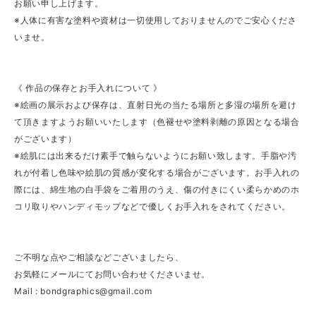
お願い申し上げます。
※人体に有害な塗料や資材は一切使用しておりませんのでご安心くださ
いませ。
《 作品の保存とお手入れについて 》
※絵画の展示および保存は、直射日光の当たる場所と多湿の場所を避け
て頂きますようお願いいたします（色褪せや塗料剥離の原因となる場合
がございます）
※絵肌には出来るだけ素手で触らないようにお願い致します。手脂や汚
れが付着し色味や絵肌の質感が変化する場合がございます。お手入れの
際には、綿生地の白手袋をご着用のうえ、傷の付きにくい柔らかめのホ
コリ取りやハンディモップなどで優しくお手入れをされてください。
ご不明な点やご相談などございましたら、
お気軽にメールにてお問い合わせくださいませ。
Mail :
bondgraphics@gmail.com