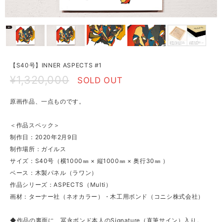
【S40号】INNER ASPECTS #1
¥1,320,000
SOLD OUT
原画作品、一点ものです。
＜作品スペック＞
制作日：2020年2月9日
制作場所：ガイルス
サイズ：S40号（横1000㎜ × 縦1000㎜ × 奥行30㎜ ）
ベース：木製パネル（ラワン）
作品シリーズ：ASPECTS（Multi）
画材：ターナー社（ネオカラー）・木工用ボンド（コニシ株式会社）
◆作品の裏面に、冨永ボンド本人のSignature（直筆サイン）入り。