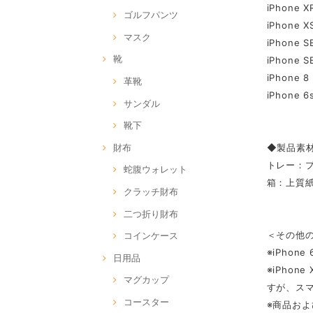
iPhone X
ゴルフパンツ
iPhone XS
マスク
iPhone
靴
iPhone
iPhone 8 
革靴
iPhone 6s
サンダル
靴下
財布
◆製品素
トレー：
蛇腹ウォレット
箱：上質
クラッチ財布
二つ折り財布
＜その他
コインケース
※iPho
日用品
※iPho
マグカップ
すが、ス
コースター
※商品お