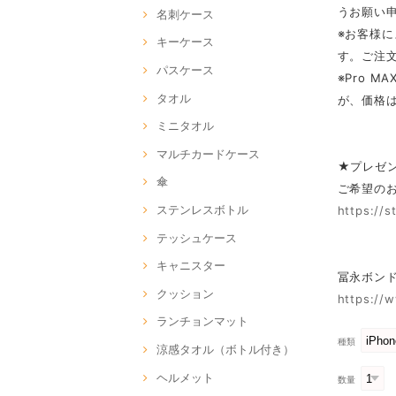
うお願い
名刺ケース
※お客様
キーケース
す。ご注
パスケース
※Pro 
タオル
が、価格
ミニタオル
マルチカードケース
★プレゼ
傘
ご希望の
ステンレスボトル
https://
テッシュケース
キャニスター
冨永ボンド O
クッション
https://
ランチョンマット
種類
涼感タオル（ボトル付き）
ヘルメット
数量