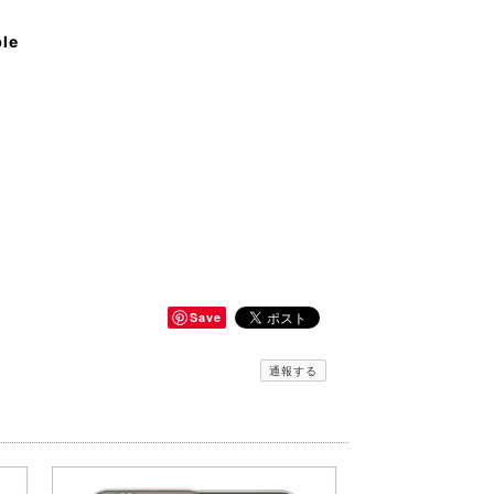
ble
Save
通報する