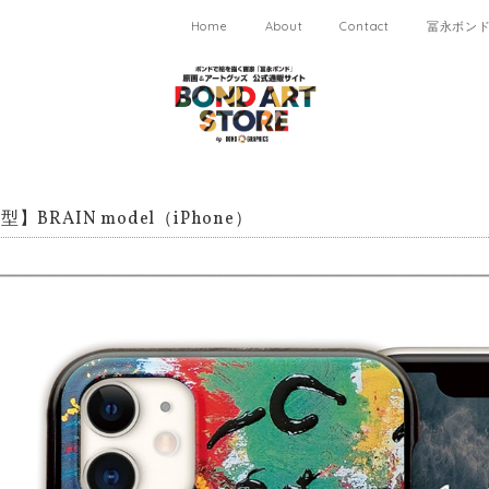
Home
About
Contact
冨永ボンド 
】BRAIN model（iPhone）