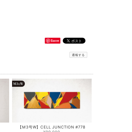
Save
通報する
5
【M3号W】CELL JUNCTION #778
¥99,000