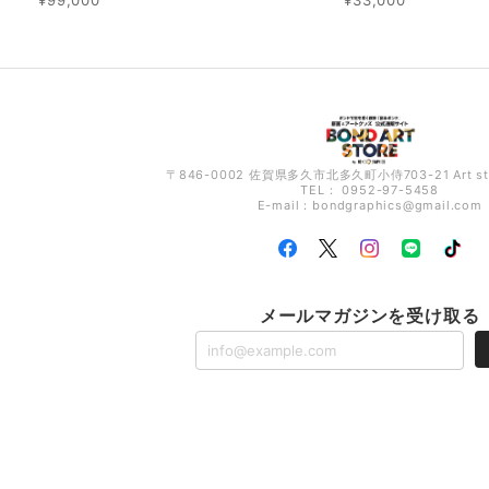
〒846-0002 佐賀県多久市北多久町小侍703-21 Art s
TEL： 0952-97-5458
E-mail：
bondgraphics@gmail.com
メールマガジンを受け取る