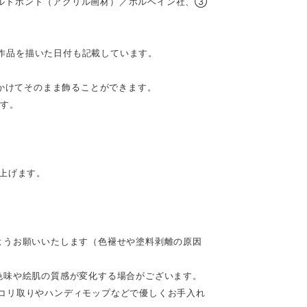
ルドボンド（アクリル画材）／ホルベイン社、③
。作品を描いた日付も記載しています。
てかけてそのまま飾ることができます。
です。
。
上げます。
ようお願いいたします（色褪せや塗料剥離の原因
色味や絵肌の質感が変化する場合がございます。
コリ取りやハンディモップなどで優しくお手入れ