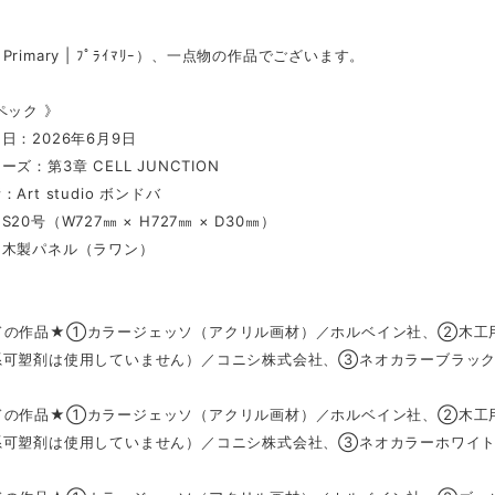
rimary | ﾌﾟﾗｲﾏﾘｰ）、一点物の作品でございます。
ペック 》
日：2026年6月9日
ズ：第3章 CELL JUNCTION
Art studio ボンドバ
20号（W727㎜ × H727㎜ × D30㎜）
：木製パネル（ラワン）
ドの作品★①カラージェッソ（アクリル画材）／ホルベイン社、②木工用
系可塑剤は使用していません）／コニシ株式会社、③ネオカラーブラック
ドの作品★①カラージェッソ（アクリル画材）／ホルベイン社、②木工用
系可塑剤は使用していません）／コニシ株式会社、③ネオカラーホワイト