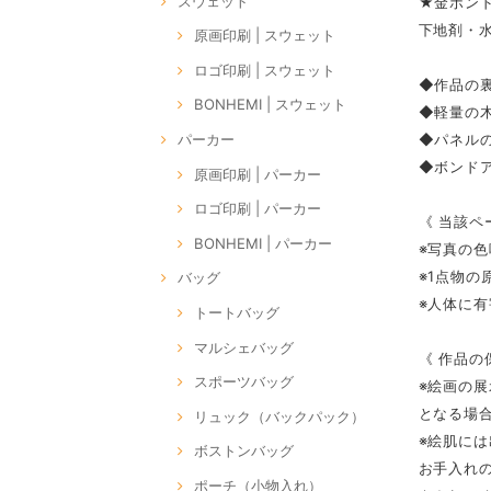
スウェット
★金ボン
下地剤・
原画印刷 | スウェット
ロゴ印刷 | スウェット
◆作品の裏
BONHEMI | スウェット
◆軽量の
◆パネルの
パーカー
◆ボンドア
原画印刷 | パーカー
ロゴ印刷 | パーカー
《 当該ペ
BONHEMI | パーカー
※写真の
※1点物
バッグ
※人体に
トートバッグ
マルシェバッグ
《 作品の
スポーツバッグ
※絵画の
となる場
リュック（バックパック）
※絵肌に
ボストンバッグ
お手入れ
ポーチ（小物入れ）