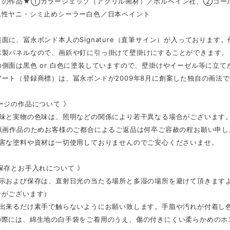
ドの作品★①カラージェッソ（アクリル画材）／ホルベイン社、②ゴー
水性ヤニ・シミ止めシーラー白色／日本ペイント
面に、冨永ボンド本人のSignature（直筆サイン）が入っております
木製パネルなので、画鋲や釘に引っ掛けて壁掛けにすることができます。
側面は黒色 or 白色に塗装していますので、壁掛けやイーゼル等に立
ート（登録商標）は、冨永ボンドが2009年8月に創案した独自の画法
ージの作品について 》
色味と実物の色味は、照明などの関係により若干異なる場合がございます
の原画作品のためお客様のご都合によるご返品は何卒ご容赦の程お願い申し
有害な塗料や資材は一切使用しておりませんのでご安心くださいませ。
保存とお手入れについて 》
展示および保存は、直射日光の当たる場所と多湿の場所を避けて頂きます
合がございます）
は出来るだけ素手で触らないようにお願い致します。手脂や汚れが付着し
の際には、綿生地の白手袋をご着用のうえ、傷の付きにくい柔らかめのホ