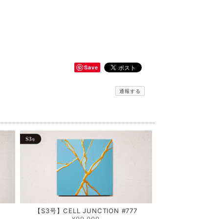
Save
通報する
5
【S3号】CELL JUNCTION #777
¥99,000