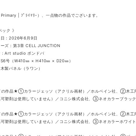
rimary | ﾌﾟﾗｲﾏﾘｰ）、一点物の作品でございます。
ペック 》
日：2026年6月9日
ズ：第3章 CELL JUNCTION
Art studio ボンドバ
6号（W410㎜ × H410㎜ × D20㎜）
：木製パネル（ラワン）
ドの作品★①カラージェッソ（アクリル画材）／ホルベイン社、②木工用
系可塑剤は使用していません）／コニシ株式会社、③ネオカラーブラック
ドの作品★①カラージェッソ（アクリル画材）／ホルベイン社、②木工用
系可塑剤は使用していません）／コニシ株式会社、③ネオカラーホワイト