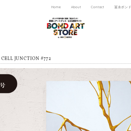
Home
About
Contact
冨永ボンド 
ELL JUNCTION #772