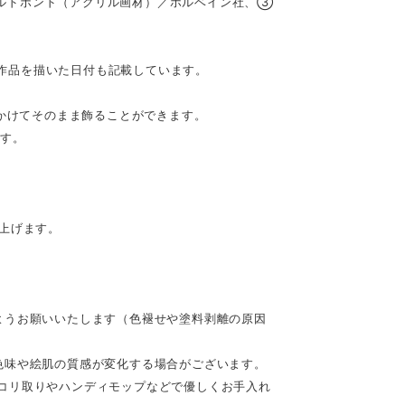
ルドボンド（アクリル画材）／ホルベイン社、③
。作品を描いた日付も記載しています。
てかけてそのまま飾ることができます。
です。
。
上げます。
ようお願いいたします（色褪せや塗料剥離の原因
色味や絵肌の質感が変化する場合がございます。
コリ取りやハンディモップなどで優しくお手入れ