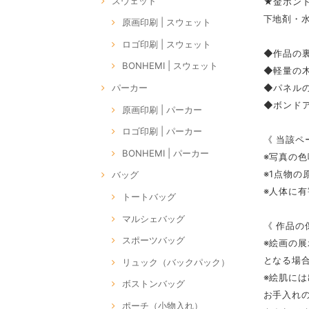
スウェット
★金ボン
下地剤・
原画印刷 | スウェット
ロゴ印刷 | スウェット
◆作品の裏
BONHEMI | スウェット
◆軽量の
◆パネルの
パーカー
◆ボンドア
原画印刷 | パーカー
ロゴ印刷 | パーカー
《 当該ペ
BONHEMI | パーカー
※写真の
※1点物
バッグ
※人体に
トートバッグ
マルシェバッグ
《 作品の
スポーツバッグ
※絵画の
となる場
リュック（バックパック）
※絵肌に
ボストンバッグ
お手入れ
ポーチ（小物入れ）