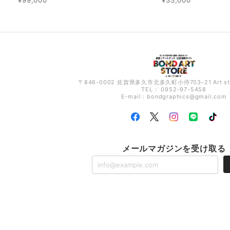
〒846-0002 佐賀県多久市北多久町小侍703-21 Art s
TEL： 0952-97-5458
E-mail：
bondgraphics@gmail.com
メールマガジンを受け取る