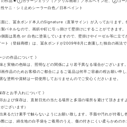
ドの作品★①カラージェッソ（アクリル画材）／ホルベイン社、②ゴー
水性ヤニ・シミ止めシーラー白色／日本ペイント
面に、冨永ボンド本人のSignature（直筆サイン）が入っております
木製パネルなので、画鋲や釘に引っ掛けて壁掛けにすることができます。
側面は黒色 or 白色に塗装していますので、壁掛けやイーゼル等に立
ート（登録商標）は、冨永ボンドが2009年8月に創案した独自の画法
ージの作品について 》
色味と実物の色味は、照明などの関係により若干異なる場合がございます
の原画作品のためお客様のご都合によるご返品は何卒ご容赦の程お願い申し
有害な塗料や資材は一切使用しておりませんのでご安心くださいませ。
保存とお手入れについて 》
展示および保存は、直射日光の当たる場所と多湿の場所を避けて頂きます
合がございます）
は出来るだけ素手で触らないようにお願い致します。手脂や汚れが付着し
の際には、綿生地の白手袋をご着用のうえ、傷の付きにくい柔らかめのホ