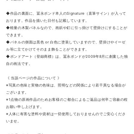
◆作品の裏面に、冨永ボンド本人のSignature（直筆サイン）が入って
おります。作品を描いた日付も記載しています。
◆軽量の木製パネルなので、画鋲や釘に引っ掛けて壁掛けにすることが
できます。
◆パネルの側面は黒色 or 白色に塗装していますので、壁掛けやイーゼ
ル等に立てかけてそのまま飾ることができます。
◆ボンドアート（登録商標）は、冨永ボンドが2009年8月に創案した独
自の画法です。
《 当該ページの作品について 》
※写真の色味と実物の色味は、照明などの関係により若干異なる場合が
ございます。
※1点物の原画作品のためお客様のご都合によるご返品は何卒ご容赦の程
お願い申し上げます。
※人体に有害な塗料や資材は一切使用しておりませんのでご安心くださ
いませ。