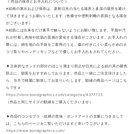
《 作品の保存とお手入れについて 》
※絵画の展示および保存は、直射日光の当たる場所と多湿の場所を避け
て頂きますようお願いいたします（色褪せや塗料剥離の原因となる場合
がございます）
※絵肌には出来るだけ素手で触らないようにお願い致します。手脂や汚
れが付着し色味や絵肌の質感が変化する場合がございます。お手入れの
際には、綿生地の白手袋をご着用のうえ、傷の付きにくい柔らかめのホ
コリ取りやハンディモップなどで優しくお手入れをされてください。
★立体的なボンドの部分のほこり溜まり防止や日光による絵の具の褪色
防止に、額装をおすすめしております。作品と一緒にご注文頂けました
ら、当方で綺麗に額装してお送りいたします。額縁の商品ページはこち
らです↓
https://store.bondgraphics.com/categories/4377735
（作品と同じサイズの額縁をご購入くださいませ）
★作品のコンセプト・絵柄の意味・ボンドアートの文脈につきまして
は、こちらのページをご覧いただけますと幸いでございます。
https://www.bondgraphics.com/