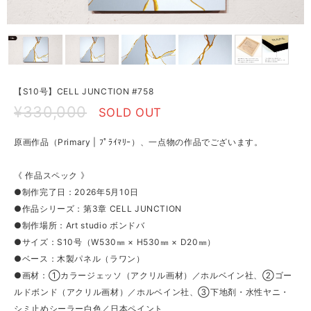
【S10号】CELL JUNCTION #758
¥330,000
SOLD OUT
原画作品（Primary | ﾌﾟﾗｲﾏﾘｰ）、一点物の作品でございます。
《 作品スペック 》
●制作完了日：2026年5月10日
●作品シリーズ：第3章 CELL JUNCTION
●制作場所：Art studio ボンドバ
●サイズ：S10号（W530㎜ × H530㎜ × D20㎜）
●ベース：木製パネル（ラワン）
●画材：①カラージェッソ（アクリル画材）／ホルベイン社、②ゴー
ルドボンド（アクリル画材）／ホルベイン社、③下地剤・水性ヤニ・
シミ止めシーラー白色／日本ペイント