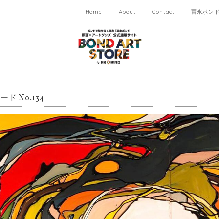
Home
About
Contact
冨永ボンド 
ド No.134