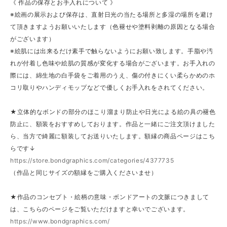
《 作品の保存とお手入れについて 》
※絵画の展示および保存は、直射日光の当たる場所と多湿の場所を避け
て頂きますようお願いいたします（色褪せや塗料剥離の原因となる場合
がございます）
※絵肌には出来るだけ素手で触らないようにお願い致します。手脂や汚
れが付着し色味や絵肌の質感が変化する場合がございます。お手入れの
際には、綿生地の白手袋をご着用のうえ、傷の付きにくい柔らかめのホ
コリ取りやハンディモップなどで優しくお手入れをされてください。
★立体的なボンドの部分のほこり溜まり防止や日光による絵の具の褪色
防止に、額装をおすすめしております。作品と一緒にご注文頂けました
ら、当方で綺麗に額装してお送りいたします。額縁の商品ページはこち
らです↓
https://store.bondgraphics.com/categories/4377735
（作品と同じサイズの額縁をご購入くださいませ）
★作品のコンセプト・絵柄の意味・ボンドアートの文脈につきまして
は、こちらのページをご覧いただけますと幸いでございます。
https://www.bondgraphics.com/