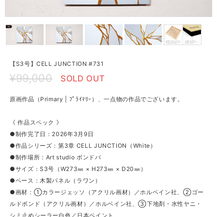
【S3号】CELL JUNCTION #731
¥99,000
SOLD OUT
原画作品（Primary | ﾌﾟﾗｲﾏﾘｰ）、一点物の作品でございます。
《 作品スペック 》
●制作完了日：2026年3月9日
●作品シリーズ：第3章 CELL JUNCTION（White）
●制作場所：Art studio ボンドバ
●サイズ：S3号（W273㎜ × H273㎜ × D20㎜）
●ベース：木製パネル（ラワン）
●画材：①カラージェッソ（アクリル画材）／ホルベイン社、②ゴー
ルドボンド（アクリル画材）／ホルベイン社、③下地剤・水性ヤニ・
シミ止めシーラー白色／日本ペイント