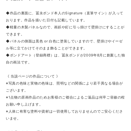
◆作品の裏面に、冨永ボンド本人のSignature（直筆サイン）が入って
おります。作品を描いた日付も記載しています。
◆軽量の木製パネルなので、画鋲や釘に引っ掛けて壁掛けにすることが
できます。
◆パネルの側面は黒色 or 白色に塗装していますので、壁掛けやイーゼ
ル等に立てかけてそのまま飾ることができます。
◆ボンドアート（登録商標）は、冨永ボンドが2009年8月に創案した独
自の画法です。
《 当該ページの作品について 》
※写真の色味と実物の色味は、照明などの関係により若干異なる場合が
ございます。
※1点物の原画作品のためお客様のご都合によるご返品は何卒ご容赦の程
お願い申し上げます。
※人体に有害な塗料や資材は一切使用しておりませんのでご安心くださ
いませ。