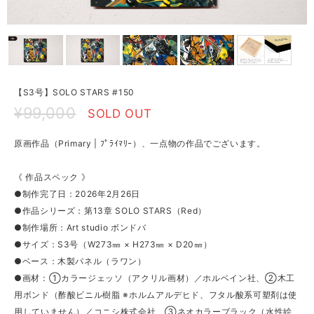
【S3号】SOLO STARS #150
¥99,000
SOLD OUT
原画作品（Primary | ﾌﾟﾗｲﾏﾘｰ）、一点物の作品でございます。
《 作品スペック 》
●制作完了日：2026年2月26日
●作品シリーズ：第13章 SOLO STARS（Red）
●制作場所：Art studio ボンドバ
●サイズ：S3号（W273㎜ × H273㎜ × D20㎜）
●ベース：木製パネル（ラワン）
●画材：①カラージェッソ（アクリル画材）／ホルベイン社、②木工
用ボンド（酢酸ビニル樹脂 ※ホルムアルデヒド、フタル酸系可塑剤は使
用していません）／コニシ株式会社、③ネオカラーブラック（水性絵