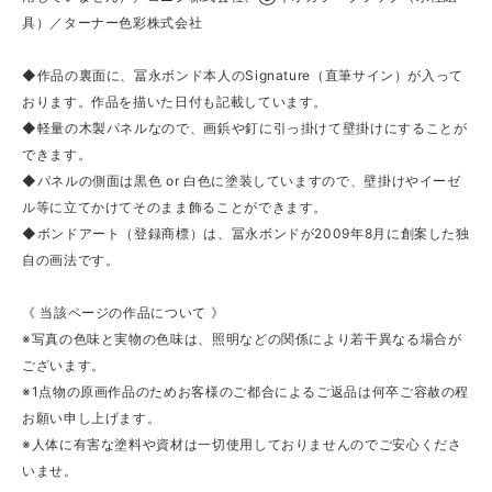
具）／ターナー色彩株式会社
◆作品の裏面に、冨永ボンド本人のSignature（直筆サイン）が入って
おります。作品を描いた日付も記載しています。
◆軽量の木製パネルなので、画鋲や釘に引っ掛けて壁掛けにすることが
できます。
◆パネルの側面は黒色 or 白色に塗装していますので、壁掛けやイーゼ
ル等に立てかけてそのまま飾ることができます。
◆ボンドアート（登録商標）は、冨永ボンドが2009年8月に創案した独
自の画法です。
《 当該ページの作品について 》
※写真の色味と実物の色味は、照明などの関係により若干異なる場合が
ございます。
※1点物の原画作品のためお客様のご都合によるご返品は何卒ご容赦の程
お願い申し上げます。
※人体に有害な塗料や資材は一切使用しておりませんのでご安心くださ
いませ。