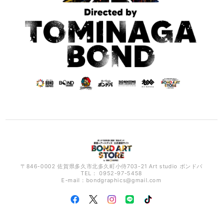
〒846-0002 佐賀県多久市北多久町小侍703-21 Art studio ボンドバ
TEL： 0952-97-5458
E-mail：
bondgraphics@gmail.com