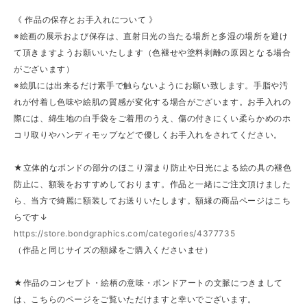
《 作品の保存とお手入れについて 》
※絵画の展示および保存は、直射日光の当たる場所と多湿の場所を避け
て頂きますようお願いいたします（色褪せや塗料剥離の原因となる場合
がございます）
※絵肌には出来るだけ素手で触らないようにお願い致します。手脂や汚
れが付着し色味や絵肌の質感が変化する場合がございます。お手入れの
際には、綿生地の白手袋をご着用のうえ、傷の付きにくい柔らかめのホ
コリ取りやハンディモップなどで優しくお手入れをされてください。
★立体的なボンドの部分のほこり溜まり防止や日光による絵の具の褪色
防止に、額装をおすすめしております。作品と一緒にご注文頂けました
ら、当方で綺麗に額装してお送りいたします。額縁の商品ページはこち
らです↓
https://store.bondgraphics.com/categories/4377735
（作品と同じサイズの額縁をご購入くださいませ）
★作品のコンセプト・絵柄の意味・ボンドアートの文脈につきまして
は、こちらのページをご覧いただけますと幸いでございます。