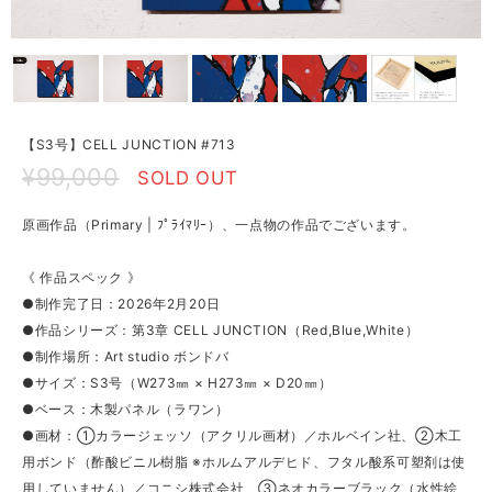
【S3号】CELL JUNCTION #713
¥99,000
SOLD OUT
原画作品（Primary | ﾌﾟﾗｲﾏﾘｰ）、一点物の作品でございます。
《 作品スペック 》
●制作完了日：2026年2月20日
●作品シリーズ：第3章 CELL JUNCTION（Red,Blue,White）
●制作場所：Art studio ボンドバ
●サイズ：S3号（W273㎜ × H273㎜ × D20㎜）
●ベース：木製パネル（ラワン）
●画材：①カラージェッソ（アクリル画材）／ホルベイン社、②木工
用ボンド（酢酸ビニル樹脂 ※ホルムアルデヒド、フタル酸系可塑剤は使
用していません）／コニシ株式会社、③ネオカラーブラック（水性絵