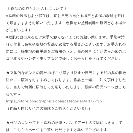
《 作品の保存とお手入れについて 》
※絵画の展示および保存は、直射日光の当たる場所と多湿の場所を避け
て頂きますようお願いいたします（色褪せや塗料剥離の原因となる場合
がございます）
※絵肌には出来るだけ素手で触らないようにお願い致します。手脂や汚
れが付着し色味や絵肌の質感が変化する場合がございます。お手入れの
際には、綿生地の白手袋をご着用のうえ、傷の付きにくい柔らかめのホ
コリ取りやハンディモップなどで優しくお手入れをされてください。
★立体的なボンドの部分のほこり溜まり防止や日光による絵の具の褪色
防止に、額装をおすすめしております。作品と一緒にご注文頂けました
ら、当方で綺麗に額装してお送りいたします。額縁の商品ページはこち
らです↓
https://store.bondgraphics.com/categories/4377735
（作品と同じサイズの額縁をご購入くださいませ）
★作品のコンセプト・絵柄の意味・ボンドアートの文脈につきまして
は、こちらのページをご覧いただけますと幸いでございます。