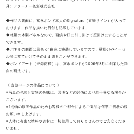
具）／ターナー色彩株式会社
◆作品の裏面に、冨永ボンド本人のSignature（直筆サイン）が入って
おります。作品を描いた日付も記載しています。
◆軽量の木製パネルなので、画鋲や釘に引っ掛けて壁掛けにすることが
できます。
◆パネルの側面は黒色 or 白色に塗装していますので、壁掛けやイーゼ
ル等に立てかけてそのまま飾ることができます。
◆ボンドアート（登録商標）は、冨永ボンドが2009年8月に創案した独
自の画法です。
《 当該ページの作品について 》
※写真の色味と実物の色味は、照明などの関係により若干異なる場合が
ございます。
※1点物の原画作品のためお客様のご都合によるご返品は何卒ご容赦の程
お願い申し上げます。
※人体に有害な塗料や資材は一切使用しておりませんのでご安心くださ
いませ。