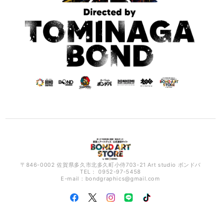
〒846-0002 佐賀県多久市北多久町小侍703-21 Art studio ボンドバ
TEL： 0952-97-5458
E-mail：
bondgraphics@gmail.com