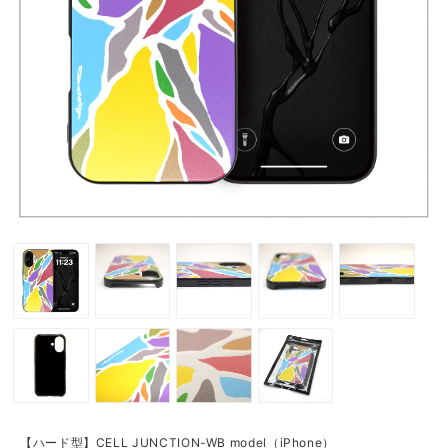
【ハード型】CELL JUNCTION-WB model（iPhone）