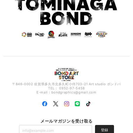
〒846-0002 佐賀県多久市北多久町小侍703-21 Art studio ボンドバ
TEL： 0952-97-5458
E-mail：
bondgraphics@gmail.com
メールマガジンを受け取る
登録