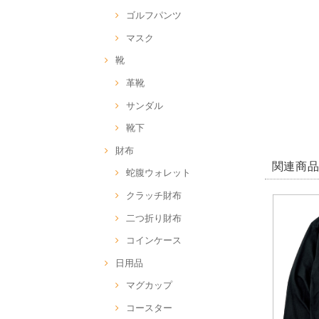
ゴルフパンツ
マスク
靴
革靴
サンダル
靴下
財布
関連商
蛇腹ウォレット
クラッチ財布
二つ折り財布
コインケース
日用品
マグカップ
コースター