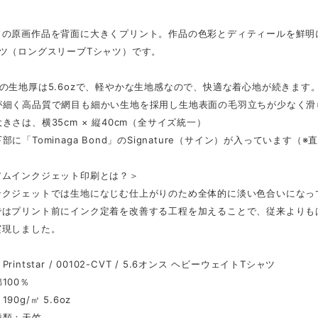
ドの原画作品を背面に大きくプリント。作品の色彩とディティールを鮮明
ャツ（ロングスリーブTシャツ）です。
の生地厚は5.6ozで、軽やかな生地感なので、快適な着心地が続きます
が細く高品質で網目も細かい生地を採用し生地表面の毛羽立ちが少なく滑
きさは、横35cm × 縦40cm（全サイズ統一）
部に「Tominaga Bond」のSignature（サイン）が入っています
アムインクジェット印刷とは？＞
ンクジェットでは生地になじむ仕上がりのため全体的に淡い色合いになっ
ではプリント前にインク定着を改善する工程を加えることで、従来よりも
実現しました。
rintstar / 00102-CVT / 5.6オンス ヘビーウェイトTシャツ
100％
90g/㎡ 5.6oz
種類：天竺