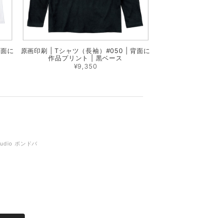
背面に
原画印刷 | Tシャツ（長袖）#050 | 背面に
作品プリント | 黒ベース
¥9,350
tudio ボンドバ