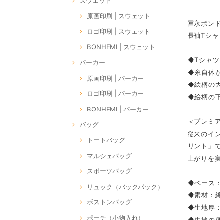
スウェット
原画印刷 | スウェット
冨永ボン
ロゴ印刷 | スウェット
長袖Tシ
BONHEMI | スウェット
◆Tシャツ
パーカー
◆糸自体
原画印刷 | パーカー
◆絵柄の大
ロゴ印刷 | パーカー
◆絵柄の下
BONHEMI | パーカー
＜プレミ
バッグ
従来のイ
トートバッグ
リント」
マルシェバッグ
上がりを
スポーツバッグ
◆ベース：P
リュック（バックパック）
◆素材：綿
ボストンバッグ
◆生地厚：1
ポーチ（小物入れ）
◆生地の