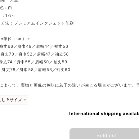
ツ色：白
：17/-
ト方法：プレミアムインクジェット印刷
※単位：cm）＞
身丈66／身巾49／肩幅44／袖丈56
身丈70／身巾52／肩幅47／袖丈58
身丈74／身巾55／肩幅50／袖丈59
：身丈78／身巾58／肩幅53／袖丈60
ンによって、実物と画像の色味に若干の違いが生じる場合がございます。
International shipping availa
Sold out