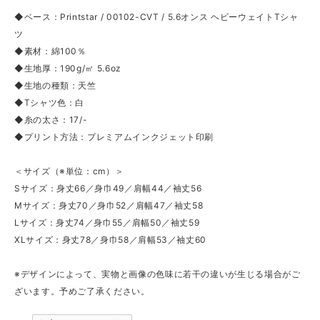
◆ベース：Printstar / 00102-CVT / 5.6オンス ヘビーウェイトTシャ
ツ
◆素材：綿100％
◆生地厚：190g/㎡ 5.6oz
◆生地の種類：天竺
◆Tシャツ色：白
◆糸の太さ：17/-
◆プリント方法：プレミアムインクジェット印刷
＜サイズ（※単位：cm）＞
Sサイズ：身丈66／身巾49／肩幅44／袖丈56
Mサイズ：身丈70／身巾52／肩幅47／袖丈58
Lサイズ：身丈74／身巾55／肩幅50／袖丈59
XLサイズ：身丈78／身巾58／肩幅53／袖丈60
※デザインによって、実物と画像の色味に若干の違いが生じる場合がご
ざいます。予めご了承ください。