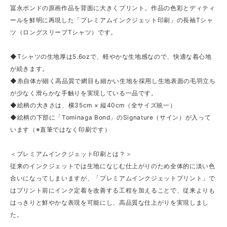
冨永ボンドの原画作品を背面に大きくプリント。作品の色彩とディティ
ールを鮮明に再現した「プレミアムインクジェット印刷」の長袖Tシャ
ツ（ロングスリーブTシャツ）です。
◆Tシャツの生地厚は5.6ozで、軽やかな生地感なので、快適な着心地
が続きます。
◆糸自体が細く高品質で網目も細かい生地を採用し生地表面の毛羽立ち
が少なく滑らかな手触りを実現している一品です。
◆絵柄の大きさは、横35cm × 縦40cm（全サイズ統一）
◆絵柄の下部に「Tominaga Bond」のSignature（サイン）が入って
います（※直筆ではなく印刷です）
＜プレミアムインクジェット印刷とは？＞
従来のインクジェットでは生地になじむ仕上がりのため全体的に淡い色
合いになってしまいますが、「プレミアムインクジェットプリント」で
はプリント前にインク定着を改善する工程を加えることで、従来よりも
はっきりと鮮やかな表現を可能にし、高品質な仕上がりを実現しまし
た。