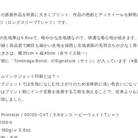
ドの原画作品を前面に大きくプリント。作品の色彩とディティールを鮮明
ャツ（ロングスリーブTシャツ）です。
の生地厚は5.6ozで、軽やかな生地感なので、快適な着心地が続きます
が細く高品質で網目も細かい生地を採用し生地表面の毛羽立ちが少なく滑
きさは、横35cm × 縦40cm（全サイズ統一）
部に「Tominaga Bond」のSignature（サイン）が入っています
アムインクジェット印刷とは？＞
ンクジェットでは生地になじむ仕上がりのため全体的に淡い色合いになっ
ではプリント前にインク定着を改善する工程を加えることで、従来よりも
実現しました。
rintstar / 00102-CVT / 5.6オンス ヘビーウェイトTシャツ
100％
90g/㎡ 5.6oz
種類：天竺