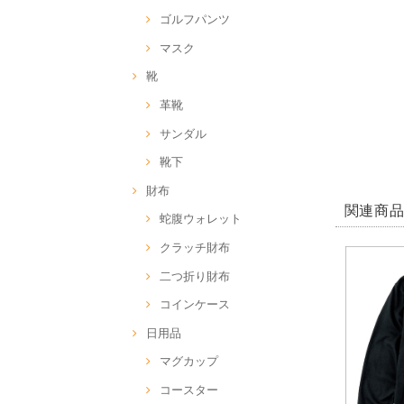
ゴルフパンツ
マスク
靴
革靴
サンダル
靴下
財布
関連商
蛇腹ウォレット
クラッチ財布
二つ折り財布
コインケース
日用品
マグカップ
コースター