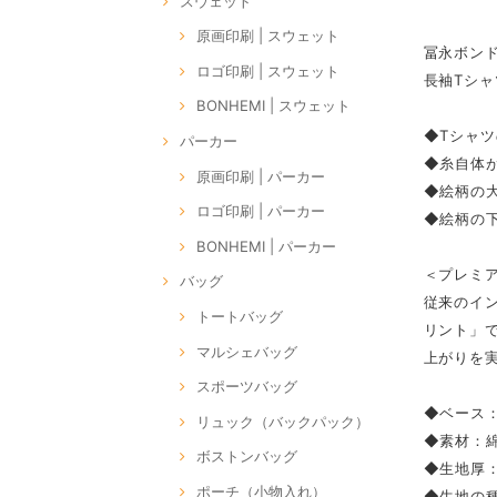
スウェット
原画印刷 | スウェット
冨永ボン
ロゴ印刷 | スウェット
長袖Tシ
BONHEMI | スウェット
◆Tシャツ
パーカー
◆糸自体
原画印刷 | パーカー
◆絵柄の大
ロゴ印刷 | パーカー
◆絵柄の下
BONHEMI | パーカー
＜プレミ
バッグ
従来のイ
トートバッグ
リント」
マルシェバッグ
上がりを
スポーツバッグ
◆ベース：P
リュック（バックパック）
◆素材：綿
ボストンバッグ
◆生地厚：1
ポーチ（小物入れ）
◆生地の