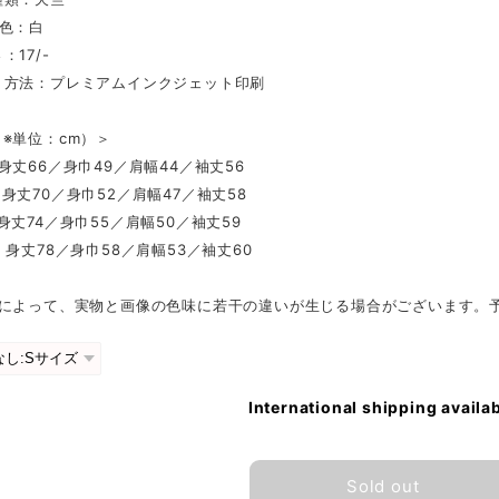
ツ色：白
：17/-
ト方法：プレミアムインクジェット印刷
※単位：cm）＞
身丈66／身巾49／肩幅44／袖丈56
身丈70／身巾52／肩幅47／袖丈58
身丈74／身巾55／肩幅50／袖丈59
：身丈78／身巾58／肩幅53／袖丈60
ンによって、実物と画像の色味に若干の違いが生じる場合がございます。
International shipping availa
Sold out