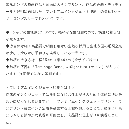
冨永ボンドの原画作品を背面に大きくプリント。作品の色彩とディティ
ールを鮮明に再現した「プレミアムインクジェット印刷」の長袖Tシャ
ツ（ロングスリーブTシャツ）です。
◆Tシャツの生地厚は5.6ozで、軽やかな生地感なので、快適な着心地
が続きます。
◆糸自体が細く高品質で網目も細かい生地を採用し生地表面の毛羽立ち
が少なく滑らかな手触りを実現している一品です。
◆絵柄の大きさは、横35cm × 縦40cm（全サイズ統一）
◆絵柄の下部に「Tominaga Bond」のSignature（サイン）が入って
います（※直筆ではなく印刷です）
＜プレミアムインクジェット印刷とは？＞
従来のインクジェットでは生地になじむ仕上がりのため全体的に淡い色
合いになってしまいますが、「プレミアムインクジェットプリント」で
はプリント前にインク定着を改善する工程を加えることで、従来よりも
はっきりと鮮やかな表現を可能にし、高品質な仕上がりを実現しまし
た。