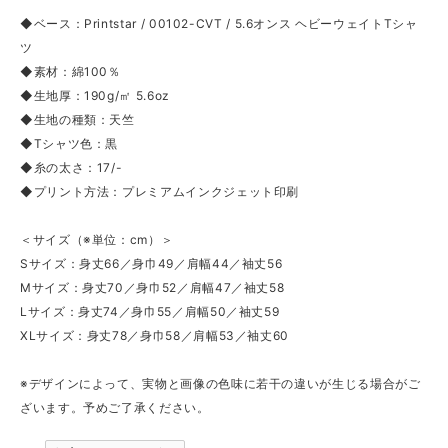
◆ベース：Printstar / 00102-CVT / 5.6オンス ヘビーウェイトTシャ
ツ
◆素材：綿100％
◆生地厚：190g/㎡ 5.6oz
◆生地の種類：天竺
◆Tシャツ色：黒
◆糸の太さ：17/-
◆プリント方法：プレミアムインクジェット印刷
＜サイズ（※単位：cm）＞
Sサイズ：身丈66／身巾49／肩幅44／袖丈56
Mサイズ：身丈70／身巾52／肩幅47／袖丈58
Lサイズ：身丈74／身巾55／肩幅50／袖丈59
XLサイズ：身丈78／身巾58／肩幅53／袖丈60
※デザインによって、実物と画像の色味に若干の違いが生じる場合がご
ざいます。予めご了承ください。