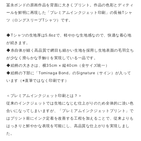
冨永ボンドの原画作品を背面に大きくプリント。作品の色彩とディティ
ールを鮮明に再現した「プレミアムインクジェット印刷」の長袖Tシャ
ツ（ロングスリーブTシャツ）です。
◆Tシャツの生地厚は5.6ozで、軽やかな生地感なので、快適な着心地
が続きます。
◆糸自体が細く高品質で網目も細かい生地を採用し生地表面の毛羽立ち
が少なく滑らかな手触りを実現している一品です。
◆絵柄の大きさは、横35cm × 縦40cm（全サイズ統一）
◆絵柄の下部に「Tominaga Bond」のSignature（サイン）が入って
います（※直筆ではなく印刷です）
＜プレミアムインクジェット印刷とは？＞
従来のインクジェットでは生地になじむ仕上がりのため全体的に淡い色
合いになってしまいますが、「プレミアムインクジェットプリント」で
はプリント前にインク定着を改善する工程を加えることで、従来よりも
はっきりと鮮やかな表現を可能にし、高品質な仕上がりを実現しまし
た。