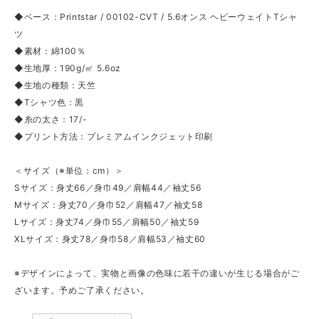
◆ベース：Printstar / 00102-CVT / 5.6オンス ヘビーウェイトTシャ
ツ
◆素材：綿100％
◆生地厚：190g/㎡ 5.6oz
◆生地の種類：天竺
◆Tシャツ色：黒
◆糸の太さ：17/-
◆プリント方法：プレミアムインクジェット印刷
＜サイズ（※単位：cm）＞
Sサイズ：身丈66／身巾49／肩幅44／袖丈56
Mサイズ：身丈70／身巾52／肩幅47／袖丈58
Lサイズ：身丈74／身巾55／肩幅50／袖丈59
XLサイズ：身丈78／身巾58／肩幅53／袖丈60
※デザインによって、実物と画像の色味に若干の違いが生じる場合がご
ざいます。予めご了承ください。