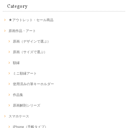
Category
★アウトレット・セール商品
原画作品・アート
原画（デザインで選ぶ）
原画（サイズで選ぶ）
額縁
ミニ額縁アート
使用済みの筆キーホルダー
作品集
原画解剖シリーズ
スマホケース
iPhone（手帳タイプ）