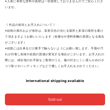
※人体に有害な塗料や資材は一切使用しておりませんのでご安心くださ
いませ。
《 作品の保存とお手入れについて 》
※絵画の展示および保存は、直射日光の当たる場所と多湿の場所を避け
て頂きますようお願いいたします（色褪せや塗料剥離の原因となる場合
がございます）
※絵肌には出来るだけ素手で触らないようにお願い致します。手脂や汚
れが付着し色味や絵肌の質感が変化する場合がございます。お手入れの
際には、綿生地の白手袋をご着用のうえ、傷の付きにくい柔らかめのホ
コリ取りやハンディモップなどで優しくお手入れをされてください。
International shipping available
Sold out