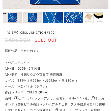
【S15号】CELL JUNCTION #672
¥495,000
SOLD OUT
原画作品、一点ものです。
＜作品スペック＞
制作日：2025年9月10日
制作場所：沖縄リウボウ百貨店 美術画廊
サイズ：S15号（横652㎜ × 縦652㎜ × 奥行20㎜ ）
ベース：木製パネル（ラワン）
作品シリーズ：CELLS（Blue）
画材：①カラージェッソ（アクリル画材）／ホルベイン社、②木工用
ボンド（酢酸ビニル樹脂 ※ホルムアルデヒド、フタル酸系可塑剤は使用
していません）／コニシ株式会社、③ネオカラーブラック（水性絵