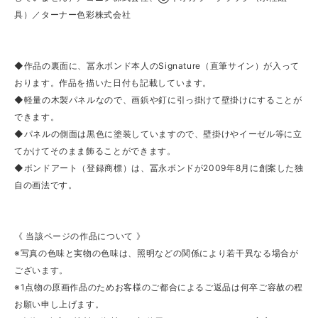
具）／ターナー色彩株式会社
◆作品の裏面に、冨永ボンド本人のSignature（直筆サイン）が入って
おります。作品を描いた日付も記載しています。
◆軽量の木製パネルなので、画鋲や釘に引っ掛けて壁掛けにすることが
できます。
◆パネルの側面は黒色に塗装していますので、壁掛けやイーゼル等に立
てかけてそのまま飾ることができます。
◆ボンドアート（登録商標）は、冨永ボンドが2009年8月に創案した独
自の画法です。
《 当該ページの作品について 》
※写真の色味と実物の色味は、照明などの関係により若干異なる場合が
ございます。
※1点物の原画作品のためお客様のご都合によるご返品は何卒ご容赦の程
お願い申し上げます。