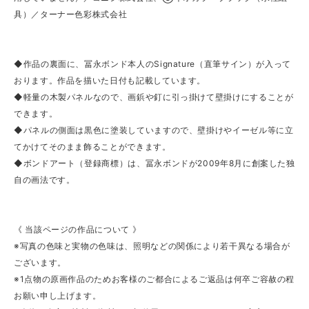
具）／ターナー色彩株式会社
◆作品の裏面に、冨永ボンド本人のSignature（直筆サイン）が入って
おります。作品を描いた日付も記載しています。
◆軽量の木製パネルなので、画鋲や釘に引っ掛けて壁掛けにすることが
できます。
◆パネルの側面は黒色に塗装していますので、壁掛けやイーゼル等に立
てかけてそのまま飾ることができます。
◆ボンドアート（登録商標）は、冨永ボンドが2009年8月に創案した独
自の画法です。
《 当該ページの作品について 》
※写真の色味と実物の色味は、照明などの関係により若干異なる場合が
ございます。
※1点物の原画作品のためお客様のご都合によるご返品は何卒ご容赦の程
お願い申し上げます。