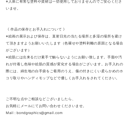
※人体に有害な塗料や資材は一切使用しておりませんのでご安心くださ
いませ。
《 作品の保存とお手入れについて 》
※絵画の展示および保存は、直射日光の当たる場所と多湿の場所を避け
て頂きますようお願いいたします（色褪せや塗料剥離の原因となる場合
がございます）
※絵肌には出来るだけ素手で触らないようにお願い致します。手脂や汚
れが付着し色味や絵肌の質感が変化する場合がございます。お手入れの
際には、綿生地の白手袋をご着用のうえ、傷の付きにくい柔らかめのホ
コリ取りやハンディモップなどで優しくお手入れをされてください。
ご不明な点やご相談などございましたら、
お気軽にメールにてお問い合わせくださいませ。
Mail :
bondgraphics@gmail.com