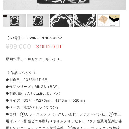
【S3号】GROWING RINGS #152
¥99,000
SOLD OUT
原画作品、一点ものでございます。
《 作品スペック 》
●制作日：2025年9月6日
●作品シリーズ：RINGS（B/W）
●制作場所：Art studio ボンドバ
●サイズ：S3号（W273㎜ × H273㎜ × D20㎜）
●ベース：木製パネル（ラワン）
●画材：①カラージェッソ（アクリル画材）／ホルベイン社、②木工
用ボンド（酢酸ビニル樹脂 ※ホルムアルデヒド、フタル酸系可塑剤は使
用していません）／コニシ株式会社、③ネオカラーブラック（水性絵