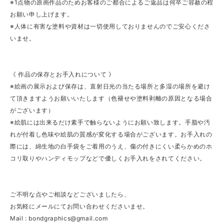
※1点物の原画作品のためお客様のご都合によるご返品は何卒ご容赦の程
お願い申し上げます。
※人体に有害な塗料や資材は一切使用しておりませんのでご安心くださ
いませ。
《 作品の保存とお手入れについて 》
※絵画の展示および保存は、直射日光の当たる場所と多湿の場所を避け
て頂きますようお願いいたします（色褪せや塗料剥離の原因となる場合
がございます）
※絵肌には出来るだけ素手で触らないようにお願い致します。手脂や汚
れが付着し色味や絵肌の質感が変化する場合がございます。お手入れの
際には、綿生地の白手袋をご着用のうえ、傷の付きにくい柔らかめのホ
コリ取りやハンディモップなどで優しくお手入れをされてください。
ご不明な点やご相談などございましたら、
お気軽にメールにてお問い合わせくださいませ。
Mail :
bondgraphics@gmail.com