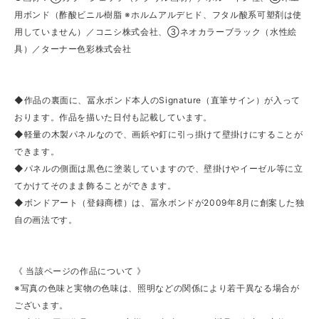
用ボンド（酢酸ビニル樹脂 ※ホルムアルデヒド、フタル酸系可塑剤は使
用していません）／コニシ株式会社、③ネオカラーブラック（水性絵
具）／ターナー色彩株式会社
◆作品の裏面に、冨永ボンド本人のSignature（直筆サイン）が入って
おります。作品を描いた日付も記載しています。
◆軽量の木製パネルなので、画鋲や釘に引っ掛けて壁掛けにすることが
できます。
◆パネルの側面は黒色に塗装していますので、壁掛けやイーゼル等に立
てかけてそのまま飾ることができます。
◆ボンドアート（登録商標）は、冨永ボンドが2009年8月に創案した独
自の画法です。
《 当該ページの作品について 》
※写真の色味と実物の色味は、照明などの関係により若干異なる場合が
ございます。