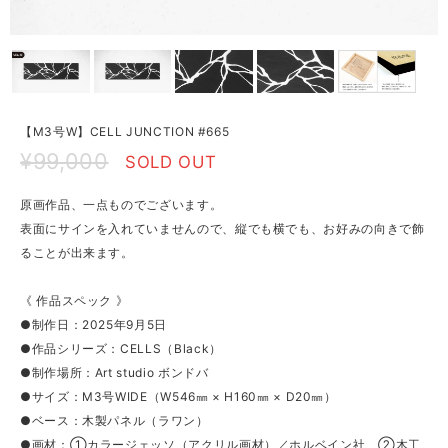
【M3号W】CELL JUNCTION #665
¥99,000
SOLD OUT
原画作品、一点ものでございます。
表面にサインを入れていませんので、縦でも横でも、お好みの向きで飾
ることが出来ます。
《 作品スペック 》
●制作日：2025年9月5日
●作品シリーズ：CELLS（Black）
●制作場所：Art studio ボンドバ
●サイズ：M3号WIDE（W546㎜ × H160㎜ × D20㎜）
●ベース：木製パネル（ラワン）
●画材：①カラージェッソ（アクリル画材）／ホルベイン社、②木工