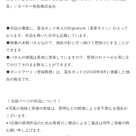
具）／ターナー色彩株式会社
◆作品の裏面に、冨永ボンド本人のSignature（直筆サイン）が入って
おります。作品を描いた日付も記載しています。
◆軽量の木製パネルなので、画鋲や釘に引っ掛けて壁掛けにすることが
できます。
◆パネルの側面は黒色に塗装していますので、壁掛けやイーゼル等に立
てかけてそのまま飾ることができます。
◆ボンドアート（登録商標）は、冨永ボンドが2009年8月に創案した独
自の画法です。
《 当該ページの作品について 》
※写真の色味と実物の色味は、照明などの関係により若干異なる場合が
ございます。
※1点物の原画作品のためお客様のご都合によるご返品は何卒ご容赦の程
お願い申し上げます。