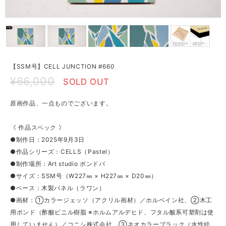
【SSM号】CELL JUNCTION #660
¥66,000
SOLD OUT
原画作品、一点ものでございます。
《 作品スペック 》
●制作日：2025年9月3日
●作品シリーズ：CELLS（Pastel）
●制作場所：Art studio ボンドバ
●サイズ：SSM号（W227㎜ × H227㎜ × D20㎜）
●ベース：木製パネル（ラワン）
●画材：①カラージェッソ（アクリル画材）／ホルベイン社、②木工
用ボンド（酢酸ビニル樹脂 ※ホルムアルデヒド、フタル酸系可塑剤は使
用していません）／コニシ株式会社、③ネオカラーブラック（水性絵