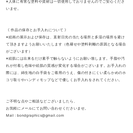
※人体に有害な塗料や資材は一切使用しておりませんのでご安心くださ
いませ。
《 作品の保存とお手入れについて 》
※絵画の展示および保存は、直射日光の当たる場所と多湿の場所を避け
て頂きますようお願いいたします（色褪せや塗料剥離の原因となる場合
がございます）
※絵肌には出来るだけ素手で触らないようにお願い致します。手脂や汚
れが付着し色味や絵肌の質感が変化する場合がございます。お手入れの
際には、綿生地の白手袋をご着用のうえ、傷の付きにくい柔らかめのホ
コリ取りやハンディモップなどで優しくお手入れをされてください。
ご不明な点やご相談などございましたら、
お気軽にメールにてお問い合わせくださいませ。
Mail :
bondgraphics@gmail.com