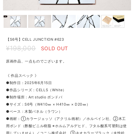
【S6号】CELL JUNCTION #623
¥198,000
SOLD OUT
原画作品、一点ものでございます。
《 作品スペック 》
●制作日：2025年6月15日
●作品シリーズ：CELLS（White）
●制作場所：Art studio ボンドバ
●サイズ：S6号（W410㎜ × H410㎜ × D20㎜）
●ベース：木製パネル（ラワン）
●画材：①カラージェッソ（アクリル画材）／ホルベイン社、②木工
用ボンド（酢酸ビニル樹脂 ※ホルムアルデヒド、フタル酸系可塑剤は使
用していません）／コニシ株式会社、③ネオカラーブラック（水性絵