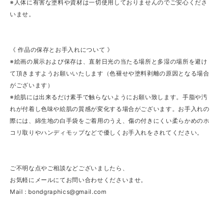
※人体に有害な塗料や資材は一切使用しておりませんのでご安心くださ
いませ。
《 作品の保存とお手入れについて 》
※絵画の展示および保存は、直射日光の当たる場所と多湿の場所を避け
て頂きますようお願いいたします（色褪せや塗料剥離の原因となる場合
がございます）
※絵肌には出来るだけ素手で触らないようにお願い致します。手脂や汚
れが付着し色味や絵肌の質感が変化する場合がございます。お手入れの
際には、綿生地の白手袋をご着用のうえ、傷の付きにくい柔らかめのホ
コリ取りやハンディモップなどで優しくお手入れをされてください。
ご不明な点やご相談などございましたら、
お気軽にメールにてお問い合わせくださいませ。
Mail :
bondgraphics@gmail.com