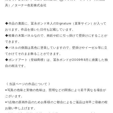
具）／ターナー色彩株式会社
◆作品の裏面に、冨永ボンド本人のSignature（直筆サイン）が入って
おります。作品を描いた日付も記載しています。
◆軽量の木製パネルなので、画鋲や釘に引っ掛けて壁掛けにすることが
できます。
◆パネルの側面は黒色に塗装していますので、壁掛けやイーゼル等に立
てかけてそのまま飾ることができます。
◆ボンドアート（登録商標）は、冨永ボンドが2009年8月に創案した独
自の画法です。
《 当該ページの作品について 》
※写真の色味と実物の色味は、照明などの関係により若干異なる場合が
ございます。
※1点物の原画作品のためお客様のご都合によるご返品は何卒ご容赦の程
お願い申し上げます。