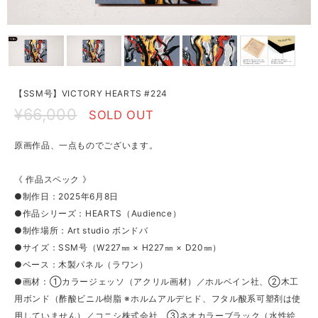
【SSM号】VICTORY HEARTS #224
¥66,000
SOLD OUT
原画作品、一点ものでございます。
《 作品スペック 》
●制作日：2025年6月8日
●作品シリーズ：HEARTS（Audience）
●制作場所：Art studio ボンドバ
●サイズ：SSM号（W227㎜ × H227㎜ × D20㎜）
●ベース：木製パネル（ラワン）
●画材：①カラージェッソ（アクリル画材）／ホルベイン社、②木工
用ボンド（酢酸ビニル樹脂 ※ホルムアルデヒド、フタル酸系可塑剤は使
用していません）／コニシ株式会社、③ネオカラーブラック（水性絵