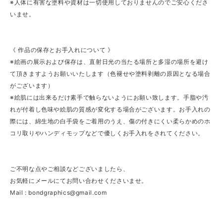
※人体に有害な塗料や資材は一切使用しておりませんのでご安心くださ
いませ。
《 作品の保存とお手入れについて 》
※絵画の展示および保存は、直射日光の当たる場所と多湿の場所を避け
て頂きますようお願いいたします（色褪せや塗料剥離の原因となる場合
がございます）
※絵肌には出来るだけ素手で触らないようにお願い致します。手脂や汚
れが付着し色味や絵肌の質感が変化する場合がございます。お手入れの
際には、綿生地の白手袋をご着用のうえ、傷の付きにくい柔らかめのホ
コリ取りやハンディモップなどで優しくお手入れをされてください。
ご不明な点やご相談などございましたら、
お気軽にメールにてお問い合わせくださいませ。
Mail :
bondgraphics@gmail.com