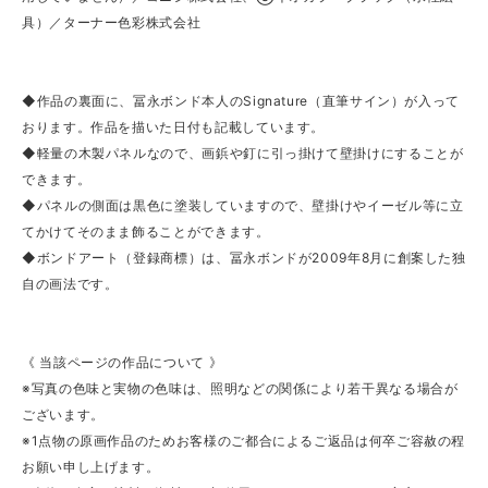
具）／ターナー色彩株式会社
◆作品の裏面に、冨永ボンド本人のSignature（直筆サイン）が入って
おります。作品を描いた日付も記載しています。
◆軽量の木製パネルなので、画鋲や釘に引っ掛けて壁掛けにすることが
できます。
◆パネルの側面は黒色に塗装していますので、壁掛けやイーゼル等に立
てかけてそのまま飾ることができます。
◆ボンドアート（登録商標）は、冨永ボンドが2009年8月に創案した独
自の画法です。
《 当該ページの作品について 》
※写真の色味と実物の色味は、照明などの関係により若干異なる場合が
ございます。
※1点物の原画作品のためお客様のご都合によるご返品は何卒ご容赦の程
お願い申し上げます。