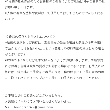
※1点物の原画作品のためお客様のご都合によるご返品は何卒ご容赦の程
お願い申し上げます。
※人体に有害な塗料や資材は一切使用しておりませんのでご安心くださ
いませ。
《 作品の保存とお手入れについて 》
※絵画の展示および保存は、直射日光の当たる場所と多湿の場所を避け
て頂きますようお願いいたします（色褪せや塗料剥離の原因となる場合
がございます）
※絵肌には出来るだけ素手で触らないようにお願い致します。手脂や汚
れが付着し色味や絵肌の質感が変化する場合がございます。お手入れの
際には、綿生地の白手袋をご着用のうえ、傷の付きにくい柔らかめのホ
コリ取りやハンディモップなどで優しくお手入れをされてください。
ご不明な点やご相談などございましたら、
お気軽にメールにてお問い合わせくださいませ。
Mail :
bondgraphics@gmail.com