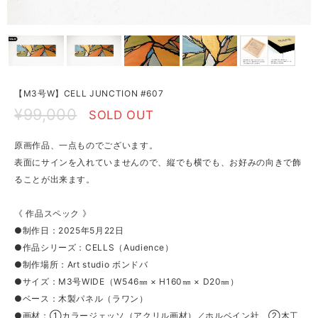
【M3号W】CELL JUNCTION #607
¥99,000
SOLD OUT
原画作品、一点ものでございます。
表面にサインを入れていませんので、縦でも横でも、お好みの向きで飾
ることが出来ます。
《 作品スペック 》
●制作日：2025年5月22日
●作品シリーズ：CELLS（Audience）
●制作場所：Art studio ボンドバ
●サイズ：M3号WIDE（W546㎜ × H160㎜ × D20㎜）
●ベース：木製パネル（ラワン）
●画材：①カラージェッソ（アクリル画材）／ホルベイン社、②木工