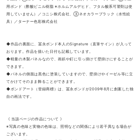
用ボンド（酢酸ビニル樹脂 ※ホルムアルデヒド、フタル酸系可塑剤は使
用していません）／コニシ株式会社、③ネオカラーブラック（水性絵
具）／ターナー色彩株式会社
◆作品の裏面に、冨永ボンド本人のSignature（直筆サイン）が入って
おります。作品を描いた日付も記載しています。
◆軽量の木製パネルなので、画鋲や釘に引っ掛けて壁掛けにすることが
できます。
◆パネルの側面は黒色に塗装していますので、壁掛けやイーゼル等に立
てかけてそのまま飾ることができます。
◆ボンドアート（登録商標）は、冨永ボンドが2009年8月に創案した独
自の画法です。
《 当該ページの作品について 》
※写真の色味と実物の色味は、照明などの関係により若干異なる場合が
ございます。