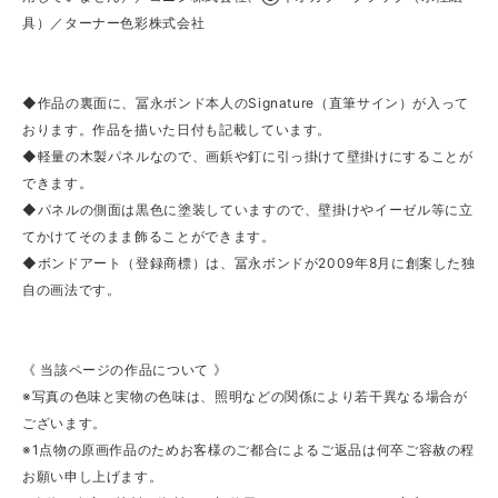
具）／ターナー色彩株式会社
◆作品の裏面に、冨永ボンド本人のSignature（直筆サイン）が入って
おります。作品を描いた日付も記載しています。
◆軽量の木製パネルなので、画鋲や釘に引っ掛けて壁掛けにすることが
できます。
◆パネルの側面は黒色に塗装していますので、壁掛けやイーゼル等に立
てかけてそのまま飾ることができます。
◆ボンドアート（登録商標）は、冨永ボンドが2009年8月に創案した独
自の画法です。
《 当該ページの作品について 》
※写真の色味と実物の色味は、照明などの関係により若干異なる場合が
ございます。
※1点物の原画作品のためお客様のご都合によるご返品は何卒ご容赦の程
お願い申し上げます。