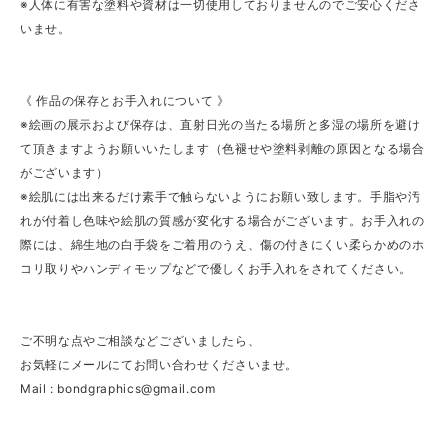
※人体に有害な塗料や資材は一切使用しておりませんのでご安心くださ
いませ。
《 作品の保存とお手入れについて 》
※絵画の展示および保存は、直射日光の当たる場所と多湿の場所を避け
て頂きますようお願いいたします（色褪せや塗料剥離の原因となる場合
がございます）
※絵肌には出来るだけ素手で触らないようにお願い致します。手脂や汚
れが付着し色味や絵肌の質感が変化する場合がございます。お手入れの
際には、綿生地の白手袋をご着用のうえ、傷の付きにくい柔らかめのホ
コリ取りやハンディモップなどで優しくお手入れをされてください。
ご不明な点やご相談などございましたら、
お気軽にメールにてお問い合わせくださいませ。
Mail :
bondgraphics@gmail.com