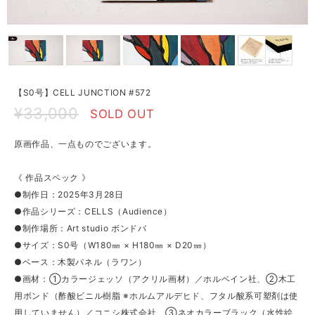
【S0号】CELL JUNCTION #572
¥33,000
SOLD OUT
原画作品、一点ものでございます。
《 作品スペック 》
●制作日：2025年3月28日
●作品シリーズ：CELLS（Audience）
●制作場所：Art studio ボンドバ
●サイズ：S0号（W180㎜ × H180㎜ × D20㎜）
●ベース：木製パネル（ラワン）
●画材：①カラージェッソ（アクリル画材）／ホルベイン社、②木工
用ボンド（酢酸ビニル樹脂 ※ホルムアルデヒド、フタル酸系可塑剤は使
用していません）／コニシ株式会社、③ネオカラーブラック（水性絵