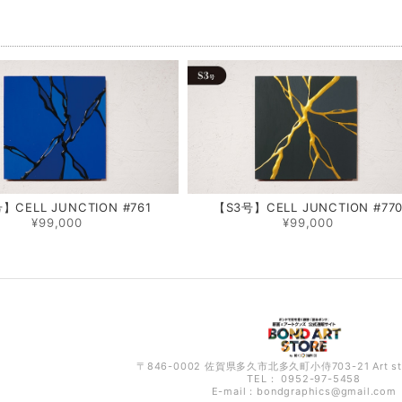
品
】CELL JUNCTION #761
【S3号】CELL JUNCTION #77
¥99,000
¥99,000
〒846-0002 佐賀県多久市北多久町小侍703-21 Art s
TEL： 0952-97-5458
E-mail：
bondgraphics@gmail.com