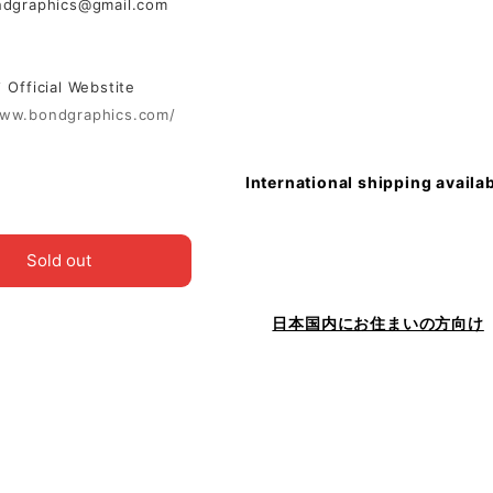
ndgraphics@gmail.com
ficial Webstite
www.bondgraphics.com/
International shipping availa
Sold out
日本国内にお住まいの方向け