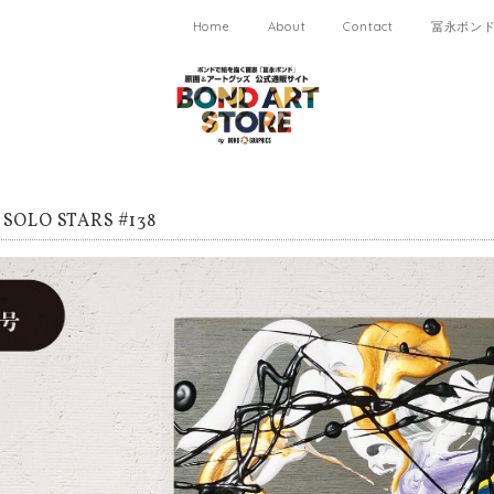
Home
About
Contact
冨永ボンド 
OLO STARS #138