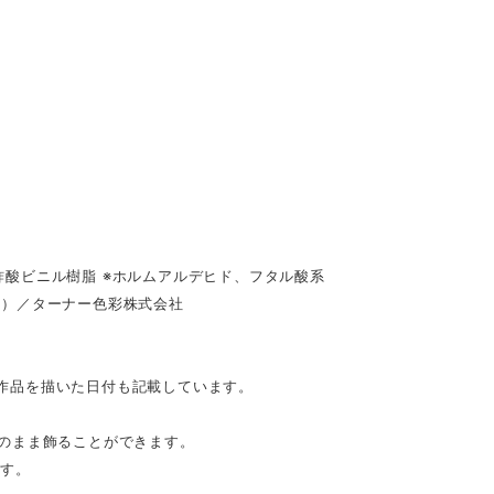
酸ビニル樹脂 ※ホルムアルデヒド、フタル酸系
具）／ターナー色彩株式会社
。作品を描いた日付も記載しています。
のまま飾ることができます。
です。