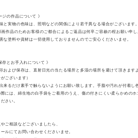
ージの作品について 》
色味と実物の色味は、照明などの関係により若干異なる場合がございます
の原画作品のためお客様のご都合によるご返品は何卒ご容赦の程お願い申し
有害な塗料や資材は一切使用しておりませんのでご安心くださいませ。
保存とお手入れについて 》
展示および保存は、直射日光の当たる場所と多湿の場所を避けて頂きます
合がございます）
は出来るだけ素手で触らないようにお願い致します。手脂や汚れが付着し
の際には、綿生地の白手袋をご着用のうえ、傷の付きにくい柔らかめのホ
ください。
点やご相談などございましたら、
メールにてお問い合わせくださいませ。