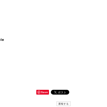
ble
Save
通報する