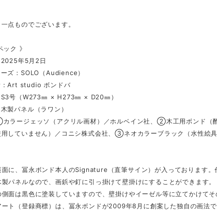
、一点ものでございます。
ペック 》
2025年5月2日
ズ：SOLO（Audience）
Art studio ボンドバ
3号（W273㎜ × H273㎜ × D20㎜）
：木製パネル（ラワン）
①カラージェッソ（アクリル画材）／ホルベイン社、②木工用ボンド（酢
使用していません）／コニシ株式会社、③ネオカラーブラック（水性絵
面に、冨永ボンド本人のSignature（直筆サイン）が入っております
木製パネルなので、画鋲や釘に引っ掛けて壁掛けにすることができます。
の側面は黒色に塗装していますので、壁掛けやイーゼル等に立てかけてそ
ート（登録商標）は、冨永ボンドが2009年8月に創案した独自の画法