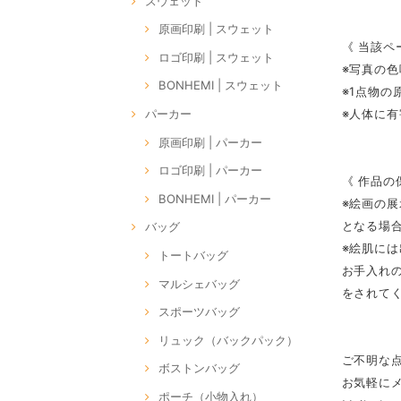
スウェット
原画印刷 | スウェット
《 当該ペ
ロゴ印刷 | スウェット
※写真の
BONHEMI | スウェット
※1点物
※人体に
パーカー
原画印刷 | パーカー
ロゴ印刷 | パーカー
《 作品の
BONHEMI | パーカー
※絵画の
となる場
バッグ
※絵肌に
トートバッグ
お手入れ
マルシェバッグ
をされて
スポーツバッグ
リュック（バックパック）
ご不明な
ボストンバッグ
お気軽に
ポーチ（小物入れ）