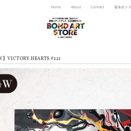
Home
About
Contact
冨永ボンド 
VICTORY HEARTS #221