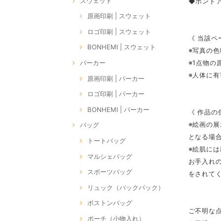
スウェット
◆ボンドア
原画印刷 | スウェット
ロゴ印刷 | スウェット
《 当該ペ
BONHEMI | スウェット
※写真の
※1点物
パーカー
※人体に
原画印刷 | パーカー
ロゴ印刷 | パーカー
BONHEMI | パーカー
《 作品の
※絵画の
バッグ
となる場
トートバッグ
※絵肌に
マルシェバッグ
お手入れ
スポーツバッグ
をされて
リュック（バックパック）
ボストンバッグ
ご不明な
ポーチ（小物入れ）