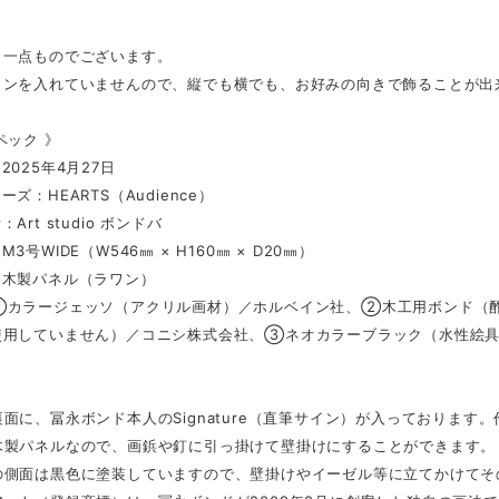
、一点ものでございます。
インを入れていませんので、縦でも横でも、お好みの向きで飾ることが出
ペック 》
2025年4月27日
ズ：HEARTS（Audience）
Art studio ボンドバ
3号WIDE（W546㎜ × H160㎜ × D20㎜）
：木製パネル（ラワン）
①カラージェッソ（アクリル画材）／ホルベイン社、②木工用ボンド（酢
使用していません）／コニシ株式会社、③ネオカラーブラック（水性絵
面に、冨永ボンド本人のSignature（直筆サイン）が入っております
木製パネルなので、画鋲や釘に引っ掛けて壁掛けにすることができます。
の側面は黒色に塗装していますので、壁掛けやイーゼル等に立てかけてそ