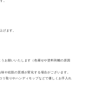
です。
。
上げます。
ようお願いいたします（色褪せや塗料剥離の原因
色味や絵肌の質感が変化する場合がございます。
コリ取りやハンディモップなどで優しくお手入れ