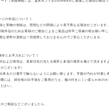
ート（登録商標）は、冨永ボンドが2009年8月に創案した独自の画法
ージの作品について 》
色味と実物の色味は、照明などの関係により若干異なる場合がございます
の原画作品のためお客様のご都合によるご返品は何卒ご容赦の程お願い申し
有害な塗料や資材は一切使用しておりませんのでご安心くださいませ。
保存とお手入れについて 》
展示および保存は、直射日光の当たる場所と多湿の場所を避けて頂きます
合がございます）
は出来るだけ素手で触らないようにお願い致します。手脂や汚れが付着し
の際には、綿生地の白手袋をご着用のうえ、傷の付きにくい柔らかめのホ
ください。
点やご相談などございましたら、