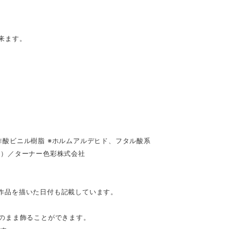
来ます。
酸ビニル樹脂 ※ホルムアルデヒド、フタル酸系
具）／ターナー色彩株式会社
。作品を描いた日付も記載しています。
のまま飾ることができます。