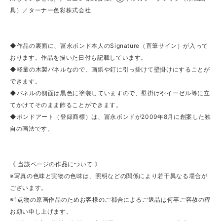
具）／ターナー色彩株式会社
◆作品の裏面に、冨永ボンド本人のSignature（直筆サイン）が入って
おります。作品を描いた日付も記載しています。
◆軽量の木製パネルなので、画鋲や釘に引っ掛けて壁掛けにすることが
できます。
◆パネルの側面は黒色に塗装していますので、壁掛けやイーゼル等に立
てかけてそのまま飾ることができます。
◆ボンドアート（登録商標）は、冨永ボンドが2009年8月に創案した独
自の画法です。
《 当該ページの作品について 》
※写真の色味と実物の色味は、照明などの関係により若干異なる場合が
ございます。
※1点物の原画作品のためお客様のご都合によるご返品は何卒ご容赦の程
お願い申し上げます。