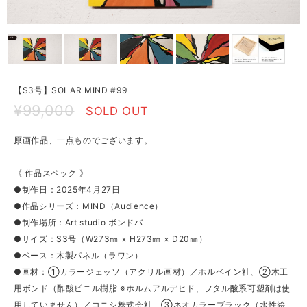
【S3号】SOLAR MIND #99
¥99,000
SOLD OUT
原画作品、一点ものでございます。
《 作品スペック 》
●制作日：2025年4月27日
●作品シリーズ：MIND（Audience）
●制作場所：Art studio ボンドバ
●サイズ：S3号（W273㎜ × H273㎜ × D20㎜）
●ベース：木製パネル（ラワン）
●画材：①カラージェッソ（アクリル画材）／ホルベイン社、②木工
用ボンド（酢酸ビニル樹脂 ※ホルムアルデヒド、フタル酸系可塑剤は使
用していません）／コニシ株式会社、③ネオカラーブラック（水性絵