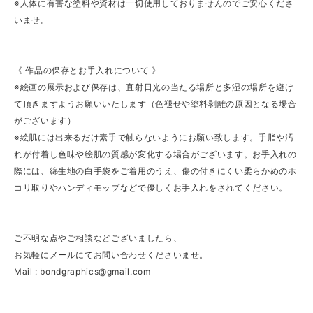
※人体に有害な塗料や資材は一切使用しておりませんのでご安心くださ
いませ。
《 作品の保存とお手入れについて 》
※絵画の展示および保存は、直射日光の当たる場所と多湿の場所を避け
て頂きますようお願いいたします（色褪せや塗料剥離の原因となる場合
がございます）
※絵肌には出来るだけ素手で触らないようにお願い致します。手脂や汚
れが付着し色味や絵肌の質感が変化する場合がございます。お手入れの
際には、綿生地の白手袋をご着用のうえ、傷の付きにくい柔らかめのホ
コリ取りやハンディモップなどで優しくお手入れをされてください。
ご不明な点やご相談などございましたら、
お気軽にメールにてお問い合わせくださいませ。
Mail :
bondgraphics@gmail.com