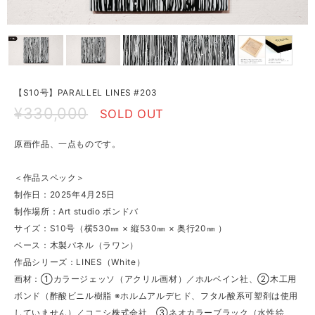
【S10号】PARALLEL LINES #203
¥330,000
SOLD OUT
原画作品、一点ものです。
＜作品スペック＞
制作日：2025年4月25日
制作場所：Art studio ボンドバ
サイズ：S10号（横530㎜ × 縦530㎜ × 奥行20㎜ ）
ベース：木製パネル（ラワン）
作品シリーズ：LINES（White）
画材：①カラージェッソ（アクリル画材）／ホルベイン社、②木工用
ボンド（酢酸ビニル樹脂 ※ホルムアルデヒド、フタル酸系可塑剤は使用
していません）／コニシ株式会社、③ネオカラーブラック（水性絵