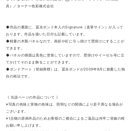
具）／ターナー色彩株式会社
◆作品の裏面に、冨永ボンド本人のSignature（直筆サイン）が入って
おります。作品を描いた日付も記載しています。
◆軽量の木製パネルなので、画鋲や釘に引っ掛けて壁掛けにすることが
できます。
◆パネルの側面は黒色に塗装していますので、壁掛けやイーゼル等に立
てかけてそのまま飾ることができます。
◆ボンドアート（登録商標）は、冨永ボンドが2009年8月に創案した独
自の画法です。
《 当該ページの作品について 》
※写真の色味と実物の色味は、照明などの関係により若干異なる場合が
ございます。
※1点物の原画作品のためお客様のご都合によるご返品は何卒ご容赦の程
お願い申し上げます。