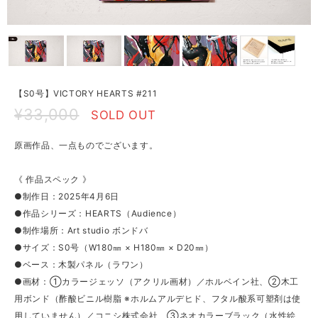
【S0号】VICTORY HEARTS #211
¥33,000
SOLD OUT
原画作品、一点ものでございます。
《 作品スペック 》
●制作日：2025年4月6日
●作品シリーズ：HEARTS（Audience）
●制作場所：Art studio ボンドバ
●サイズ：S0号（W180㎜ × H180㎜ × D20㎜）
●ベース：木製パネル（ラワン）
●画材：①カラージェッソ（アクリル画材）／ホルベイン社、②木工
用ボンド（酢酸ビニル樹脂 ※ホルムアルデヒド、フタル酸系可塑剤は使
用していません）／コニシ株式会社、③ネオカラーブラック（水性絵