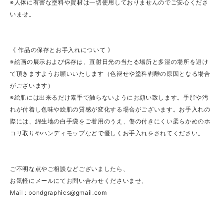
※人体に有害な塗料や資材は一切使用しておりませんのでご安心くださ
いませ。
《 作品の保存とお手入れについて 》
※絵画の展示および保存は、直射日光の当たる場所と多湿の場所を避け
て頂きますようお願いいたします（色褪せや塗料剥離の原因となる場合
がございます）
※絵肌には出来るだけ素手で触らないようにお願い致します。手脂や汚
れが付着し色味や絵肌の質感が変化する場合がございます。お手入れの
際には、綿生地の白手袋をご着用のうえ、傷の付きにくい柔らかめのホ
コリ取りやハンディモップなどで優しくお手入れをされてください。
ご不明な点やご相談などございましたら、
お気軽にメールにてお問い合わせくださいませ。
Mail :
bondgraphics@gmail.com