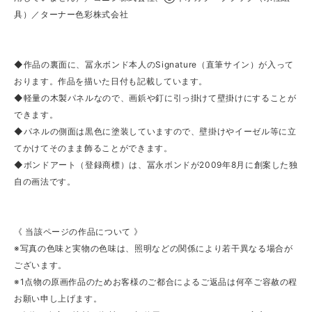
具）／ターナー色彩株式会社
◆作品の裏面に、冨永ボンド本人のSignature（直筆サイン）が入って
おります。作品を描いた日付も記載しています。
◆軽量の木製パネルなので、画鋲や釘に引っ掛けて壁掛けにすることが
できます。
◆パネルの側面は黒色に塗装していますので、壁掛けやイーゼル等に立
てかけてそのまま飾ることができます。
◆ボンドアート（登録商標）は、冨永ボンドが2009年8月に創案した独
自の画法です。
《 当該ページの作品について 》
※写真の色味と実物の色味は、照明などの関係により若干異なる場合が
ございます。
※1点物の原画作品のためお客様のご都合によるご返品は何卒ご容赦の程
お願い申し上げます。