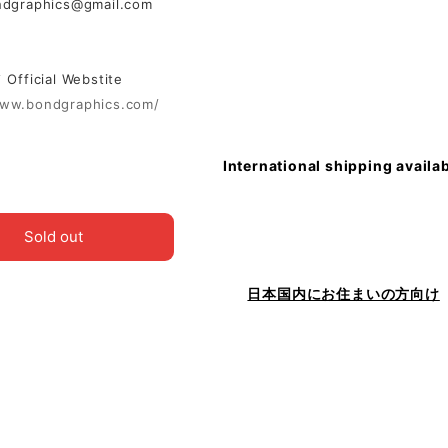
ndgraphics@gmail.com
ficial Webstite
www.bondgraphics.com/
International shipping availa
Sold out
日本国内にお住まいの方向け