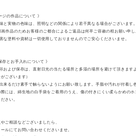
ージの作品について 》
色味と実物の色味は、照明などの関係により若干異なる場合がございます
の原画作品のためお客様のご都合によるご返品は何卒ご容赦の程お願い申し
有害な塗料や資材は一切使用しておりませんのでご安心くださいませ。
保存とお手入れについて 》
展示および保存は、直射日光の当たる場所と多湿の場所を避けて頂きます
合がございます）
は出来るだけ素手で触らないようにお願い致します。手脂や汚れが付着し
の際には、綿生地の白手袋をご着用のうえ、傷の付きにくい柔らかめのホ
ください。
点やご相談などございましたら、
メールにてお問い合わせくださいませ。