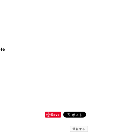
ble
Save
通報する