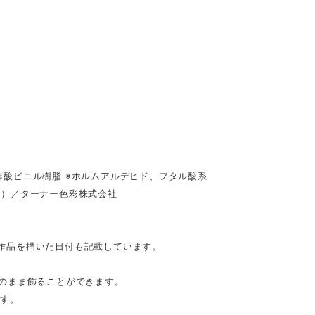
酸ビニル樹脂 ※ホルムアルデヒド、フタル酸系
具）／ターナー色彩株式会社
。作品を描いた日付も記載しています。
のまま飾ることができます。
です。