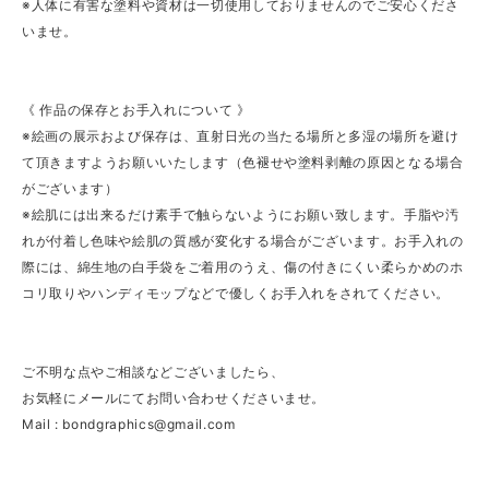
※人体に有害な塗料や資材は一切使用しておりませんのでご安心くださ
いませ。
《 作品の保存とお手入れについて 》
※絵画の展示および保存は、直射日光の当たる場所と多湿の場所を避け
て頂きますようお願いいたします（色褪せや塗料剥離の原因となる場合
がございます）
※絵肌には出来るだけ素手で触らないようにお願い致します。手脂や汚
れが付着し色味や絵肌の質感が変化する場合がございます。お手入れの
際には、綿生地の白手袋をご着用のうえ、傷の付きにくい柔らかめのホ
コリ取りやハンディモップなどで優しくお手入れをされてください。
ご不明な点やご相談などございましたら、
お気軽にメールにてお問い合わせくださいませ。
Mail :
bondgraphics@gmail.com