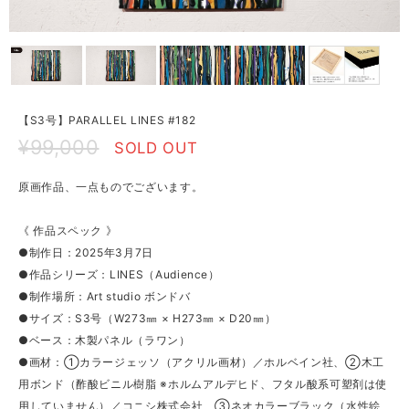
【S3号】PARALLEL LINES #182
¥99,000
SOLD OUT
原画作品、一点ものでございます。
《 作品スペック 》
●制作日：2025年3月7日
●作品シリーズ：LINES（Audience）
●制作場所：Art studio ボンドバ
●サイズ：S3号（W273㎜ × H273㎜ × D20㎜）
●ベース：木製パネル（ラワン）
●画材：①カラージェッソ（アクリル画材）／ホルベイン社、②木工
用ボンド（酢酸ビニル樹脂 ※ホルムアルデヒド、フタル酸系可塑剤は使
用していません）／コニシ株式会社、③ネオカラーブラック（水性絵