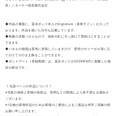
具）／ターナー色彩株式会社
◆作品の裏面に、冨永ボンド本人のSignature（直筆サイン）が入って
おります。作品を描いた日付も記載しています。
◆軽量の木製パネルなので、画鋲や釘に引っ掛けて壁掛けにすることが
できます。
◆パネルの側面は黒色に塗装していますので、壁掛けやイーゼル等に立
てかけてそのまま飾ることができます。
◆ボンドアート（登録商標）は、冨永ボンドが2009年8月に創案した独
自の画法です。
《 当該ページの作品について 》
※写真の色味と実物の色味は、照明などの関係により若干異なる場合が
ございます。
※1点物の原画作品のためお客様のご都合によるご返品は何卒ご容赦の程
お願い申し上げます。