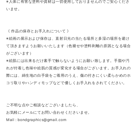
※人体に有害な塗料や資材は一切使用しておりませんのでご安心くださ
いませ。
《 作品の保存とお手入れについて 》
※絵画の展示および保存は、直射日光の当たる場所と多湿の場所を避け
て頂きますようお願いいたします（色褪せや塗料剥離の原因となる場合
がございます）
※絵肌には出来るだけ素手で触らないようにお願い致します。手脂や汚
れが付着し色味や絵肌の質感が変化する場合がございます。お手入れの
際には、綿生地の白手袋をご着用のうえ、傷の付きにくい柔らかめのホ
コリ取りやハンディモップなどで優しくお手入れをされてください。
ご不明な点やご相談などございましたら、
お気軽にメールにてお問い合わせくださいませ。
Mail :
bondgraphics@gmail.com