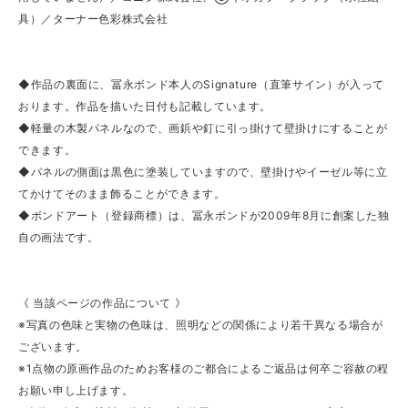
具）／ターナー色彩株式会社
◆作品の裏面に、冨永ボンド本人のSignature（直筆サイン）が入って
おります。作品を描いた日付も記載しています。
◆軽量の木製パネルなので、画鋲や釘に引っ掛けて壁掛けにすることが
できます。
◆パネルの側面は黒色に塗装していますので、壁掛けやイーゼル等に立
てかけてそのまま飾ることができます。
◆ボンドアート（登録商標）は、冨永ボンドが2009年8月に創案した独
自の画法です。
《 当該ページの作品について 》
※写真の色味と実物の色味は、照明などの関係により若干異なる場合が
ございます。
※1点物の原画作品のためお客様のご都合によるご返品は何卒ご容赦の程
お願い申し上げます。