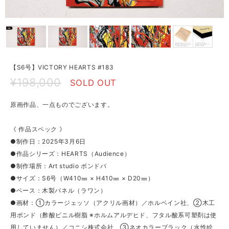
【S6号】VICTORY HEARTS #183
¥198,000
SOLD OUT
原画作品、一点ものでございます。
《 作品スペック 》
●制作日：2025年3月6日
●作品シリーズ：HEARTS（Audience）
●制作場所：Art studio ボンドバ
●サイズ：S6号（W410㎜ × H410㎜ × D20㎜）
●ベース：木製パネル（ラワン）
●画材：①カラージェッソ（アクリル画材）／ホルベイン社、②木工
用ボンド（酢酸ビニル樹脂 ※ホルムアルデヒド、フタル酸系可塑剤は使
用していません）／コニシ株式会社、③ネオカラーブラック（水性絵