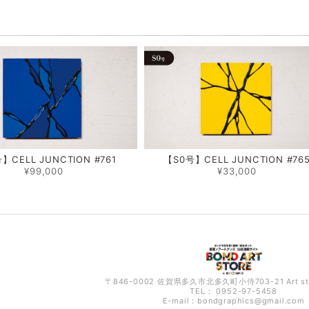
品
】CELL JUNCTION #761
【S0号】CELL JUNCTION #76
¥99,000
¥33,000
〒846-0002 佐賀県多久市北多久町小侍703-21 Art s
TEL： 0952-97-5458
E-mail：
bondgraphics@gmail.com