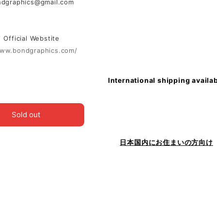
ndgraphics@gmail.com
ficial Webstite
www.bondgraphics.com/
International shipping availa
Sold out
日本国内にお住まいの方向け