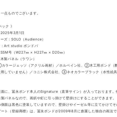
、一点ものでございます。
ペック 》
2025年3月1日
ズ：SOLO（Audience）
Art studio ボンドバ
SM号（W227㎜ × H227㎜ × D20㎜）
：木製パネル（ラワン）
①カラージェッソ（アクリル画材）／ホルベイン社、②木工用ボンド（酢
使用していません）／コニシ株式会社、③ネオカラーブラック（水性絵
面に、冨永ボンド本人のSignature（直筆サイン）が入っております
木製パネルなので、画鋲や釘に引っ掛けて壁掛けにすることができます。
の側面は黒色に塗装していますので、壁掛けやイーゼル等に立てかけてそ
ート（登録商標）は、冨永ボンドが2009年8月に創案した独自の画法