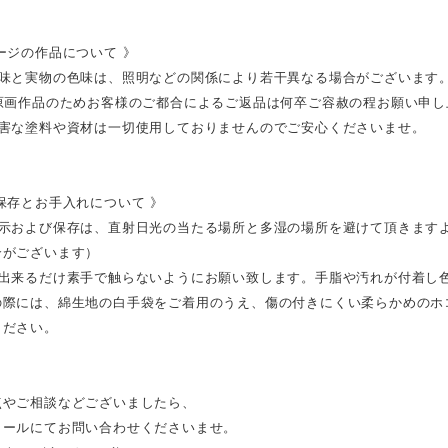
ージの作品について 》
色味と実物の色味は、照明などの関係により若干異なる場合がございます
の原画作品のためお客様のご都合によるご返品は何卒ご容赦の程お願い申し
有害な塗料や資材は一切使用しておりませんのでご安心くださいませ。
保存とお手入れについて 》
展示および保存は、直射日光の当たる場所と多湿の場所を避けて頂きます
合がございます）
は出来るだけ素手で触らないようにお願い致します。手脂や汚れが付着し
の際には、綿生地の白手袋をご着用のうえ、傷の付きにくい柔らかめのホ
ください。
点やご相談などございましたら、
メールにてお問い合わせくださいませ。