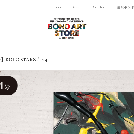
Home
About
Contact
冨永ボンド 
SOLO STARS #124