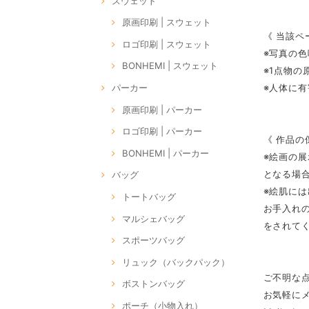
スウェット
原画印刷 | スウェット
《 当該ペ
ロゴ印刷 | スウェット
※写真の
BONHEMI | スウェット
※1点物
※人体に
パーカー
原画印刷 | パーカー
ロゴ印刷 | パーカー
《 作品の
BONHEMI | パーカー
※絵画の
となる場
バッグ
※絵肌に
トートバッグ
お手入れ
マルシェバッグ
をされて
スポーツバッグ
リュック（バックパック）
ご不明な
ボストンバッグ
お気軽に
ポーチ（小物入れ）