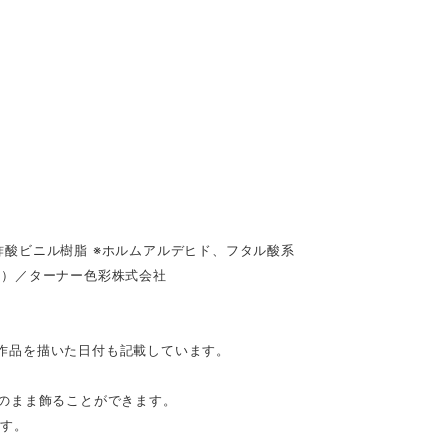
酸ビニル樹脂 ※ホルムアルデヒド、フタル酸系
具）／ターナー色彩株式会社
。作品を描いた日付も記載しています。
のまま飾ることができます。
です。