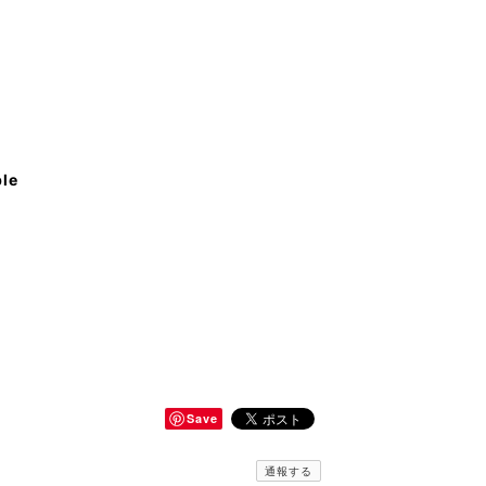
ble
Save
通報する