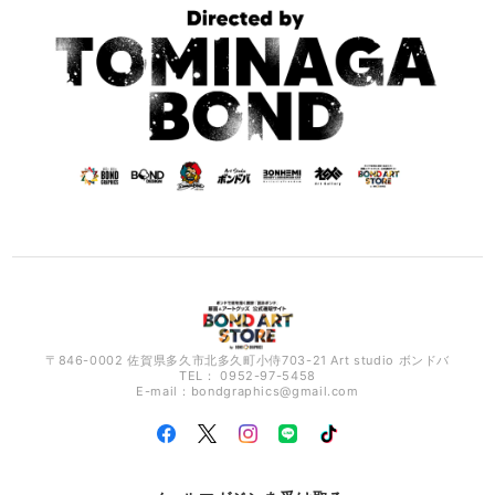
〒846-0002 佐賀県多久市北多久町小侍703-21 Art studio ボンドバ
TEL： 0952-97-5458
E-mail：
bondgraphics@gmail.com