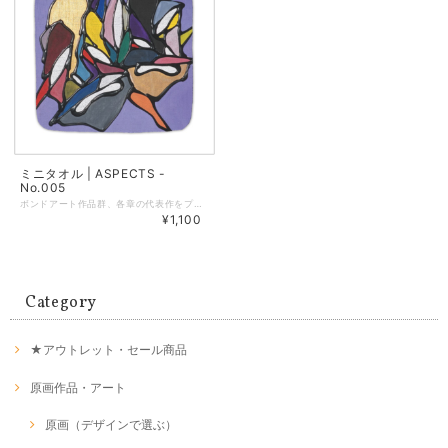
ミニタオル | ASPECTS -
No.005
ボンドアート作品群、各章の代表作をプリントしたミニタオルです。 サイズ：縦25cm × 横25cm 素材：綿100％ 本体洗濯表示：なし 印刷：インクジェットプリント 台紙：紙（北雪ケント310kg／厚紙） 袋：OPP袋 ・薄手なので嵩張らずポケットに入れやすいサイズです。 ・プリント面は「シャーリング生地」を使用しており、一般的なタオルのパイル地のループの頭をカットしたものです。柔らかく上質な触り心地で、深みのある光沢感が特徴です。 ・裏面はタオルではおなじみのパイル加工がされています。水分をしっかり吸収し、やわらかい肌ざわりが特徴です。 ・毛羽立った表面にインクを吹き付けてプリントしているため、毛羽の根本にやや白い生地が見えることがあります。あらかじめご了承くださいませ。 ・製品仕様上、アイロンのご使用は避けてください。 ※商品についての注意点 商品周囲の縫製のつなぎ目部分に5mm程度のほつれがみられる場合がありますが、ほどけ等の発生を防ぐための縫製上の仕様です。あらかじめご了承くださいませ。
¥1,100
Category
★アウトレット・セール商品
原画作品・アート
原画（デザインで選ぶ）