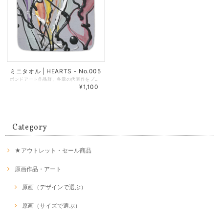
ミニタオル | HEARTS - No.005
ボンドアート作品群、各章の代表作をプリントしたミニタオルです。 サイズ：縦25cm × 横25cm 素材：綿100％ 本体洗濯表示：なし 印刷：インクジェットプリント 台紙：紙（北雪ケント310kg／厚紙） 袋：OPP袋 ・薄手なので嵩張らずポケットに入れやすいサイズです。 ・プリント面は「シャーリング生地」を使用しており、一般的なタオルのパイル地のループの頭をカットしたものです。柔らかく上質な触り心地で、深みのある光沢感が特徴です。 ・裏面はタオルではおなじみのパイル加工がされています。水分をしっかり吸収し、やわらかい肌ざわりが特徴です。 ・毛羽立った表面にインクを吹き付けてプリントしているため、毛羽の根本にやや白い生地が見えることがあります。あらかじめご了承くださいませ。 ・製品仕様上、アイロンのご使用は避けてください。 ※商品についての注意点 商品周囲の縫製のつなぎ目部分に5mm程度のほつれがみられる場合がありますが、ほどけ等の発生を防ぐための縫製上の仕様です。あらかじめご了承くださいませ。
¥1,100
Category
★アウトレット・セール商品
原画作品・アート
原画（デザインで選ぶ）
原画（サイズで選ぶ）