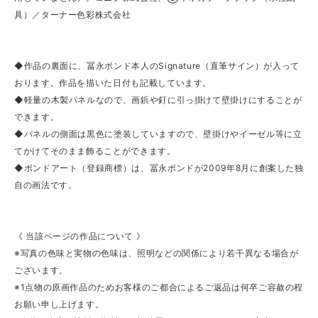
具）／ターナー色彩株式会社
◆作品の裏面に、冨永ボンド本人のSignature（直筆サイン）が入って
おります。作品を描いた日付も記載しています。
◆軽量の木製パネルなので、画鋲や釘に引っ掛けて壁掛けにすることが
できます。
◆パネルの側面は黒色に塗装していますので、壁掛けやイーゼル等に立
てかけてそのまま飾ることができます。
◆ボンドアート（登録商標）は、冨永ボンドが2009年8月に創案した独
自の画法です。
《 当該ページの作品について 》
※写真の色味と実物の色味は、照明などの関係により若干異なる場合が
ございます。
※1点物の原画作品のためお客様のご都合によるご返品は何卒ご容赦の程
お願い申し上げます。