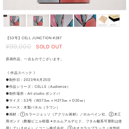
【S3号】CELL JUNCTION #287
¥99,000
SOLD OUT
原画作品、一点ものでございます。
《 作品スペック 》
●制作日：2023年4月25日
●作品シリーズ：CELLS（Audience）
●制作場所：Art studio ボンドバ
●サイズ：S3号（W273㎜ × H273㎜ × D20㎜）
●ベース：木製パネル（ラワン）
●画材：①カラージェッソ（アクリル画材）／ホルベイン社、②木工
用ボンド（酢酸ビニル樹脂 ※ホルムアルデヒド、フタル酸系可塑剤は使
用していません）／コニシ株式会社、③ネオカラーブラック（水性絵