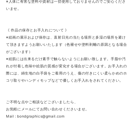
※人体に有害な塗料や資材は一切使用しておりませんのでご安心くださ
いませ。
《 作品の保存とお手入れについて 》
※絵画の展示および保存は、直射日光の当たる場所と多湿の場所を避け
て頂きますようお願いいたします（色褪せや塗料剥離の原因となる場合
がございます）
※絵肌には出来るだけ素手で触らないようにお願い致します。手脂や汚
れが付着し色味や絵肌の質感が変化する場合がございます。お手入れの
際には、綿生地の白手袋をご着用のうえ、傷の付きにくい柔らかめのホ
コリ取りやハンディモップなどで優しくお手入れをされてください。
ご不明な点やご相談などございましたら、
お気軽にメールにてお問い合わせくださいませ。
Mail :
bondgraphics@gmail.com