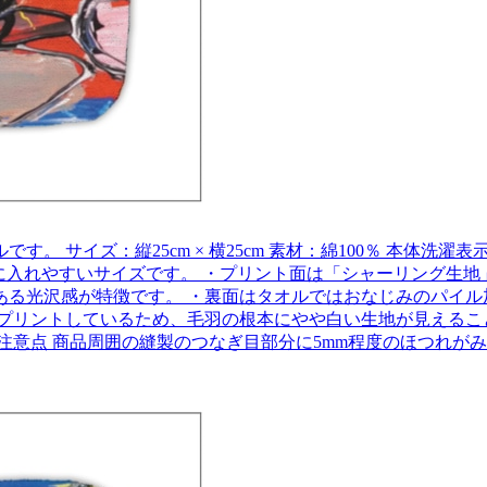
 サイズ：縦25cm × 横25cm 素材：綿100％ 本体洗
ケットに入れやすいサイズです。 ・プリント面は「シャーリング
ある光沢感が特徴です。 ・裏面はタオルではおなじみのパイル
プリントしているため、毛羽の根本にやや白い生地が見えるこ
注意点 商品周囲の縫製のつなぎ目部分に5mm程度のほつれが