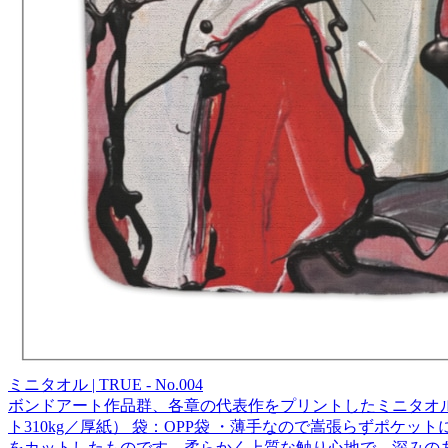
ミニタオル | TRUE - No.004
ボンドアート作品群、各章の代表作をプリントしたミニタオルです。
ト310kg／厚紙） 袋：OPP袋 ・薄手なので嵩張らずポ
をカットしたものです。柔らかく上質な触り心地で、深みの