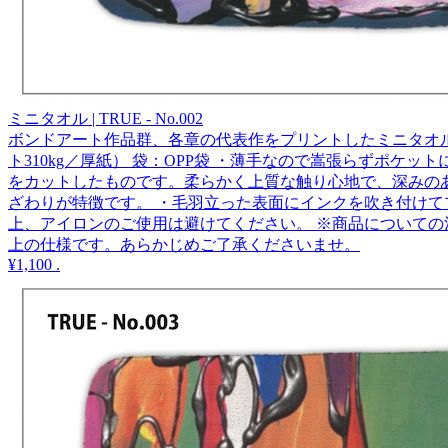
ミニタオル | TRUE - No.002
ボンドアート作品群、各章の代表作をプリントしたミニタオルです。
ト310kg／厚紙） 袋：OPP袋 ・薄手なので嵩張らずポ
をカットしたものです。柔らかく上質な触り心地で、深みの
ざわりが特徴です。 ・毛羽立った表面にインクを吹き付けて
上、アイロンのご使用は避けてください。 ※商品についての
上の仕様です。あらかじめご了承くださいませ。
¥1,100
.