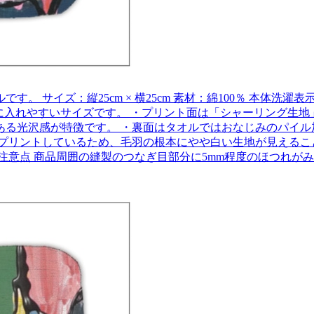
 サイズ：縦25cm × 横25cm 素材：綿100％ 本体洗
ケットに入れやすいサイズです。 ・プリント面は「シャーリング
ある光沢感が特徴です。 ・裏面はタオルではおなじみのパイル
プリントしているため、毛羽の根本にやや白い生地が見えるこ
注意点 商品周囲の縫製のつなぎ目部分に5mm程度のほつれが