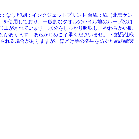
濯表示：なし 印刷：インクジェットプリント 台紙：紙（北雪ケン
生地」を使用しており、一般的なタオルのパイル地のループの頭
加工がされています。水分をしっかり吸収し、やわらかい肌
とがあります。あらかじめご了承くださいませ。 ・製品仕様
みられる場合がありますが、ほどけ等の発生を防ぐための縫製