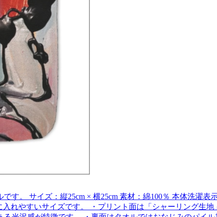
 サイズ：縦25cm × 横25cm 素材：綿100％ 本体洗
ケットに入れやすいサイズです。 ・プリント面は「シャーリング
ある光沢感が特徴です。 ・裏面はタオルではおなじみのパイル