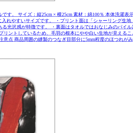
 サイズ：縦25cm × 横25cm 素材：綿100％ 本体洗
ケットに入れやすいサイズです。 ・プリント面は「シャーリング
ある光沢感が特徴です。 ・裏面はタオルではおなじみのパイル
プリントしているため、毛羽の根本にやや白い生地が見えるこ
注意点 商品周囲の縫製のつなぎ目部分に5mm程度のほつれが