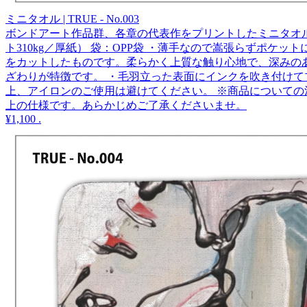
ミニタオル | TRUE - No.003
ボンドアート作品群、各章の代表作をプリントしたミニタオルです。
ト310kg／厚紙） 袋：OPP袋 ・薄手なので嵩張らずポ
をカットしたものです。柔らかく上質な触り心地で、深みの
ざわりが特徴です。 ・毛羽立った表面にインクを吹き付けて
上、アイロンのご使用は避けてください。 ※商品についての
上の仕様です。あらかじめご了承くださいませ。
¥1,100
.