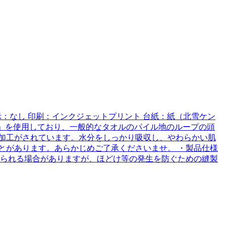
濯表示：なし 印刷：インクジェットプリント 台紙：紙（北雪ケン
生地」を使用しており、一般的なタオルのパイル地のループの頭
加工がされています。水分をしっかり吸収し、やわらかい肌
とがあります。あらかじめご了承くださいませ。 ・製品仕様
みられる場合がありますが、ほどけ等の発生を防ぐための縫製