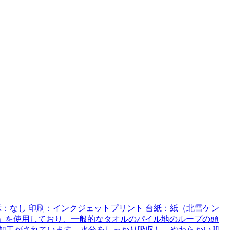
濯表示：なし 印刷：インクジェットプリント 台紙：紙（北雪ケン
生地」を使用しており、一般的なタオルのパイル地のループの頭
加工がされています。水分をしっかり吸収し、やわらかい肌