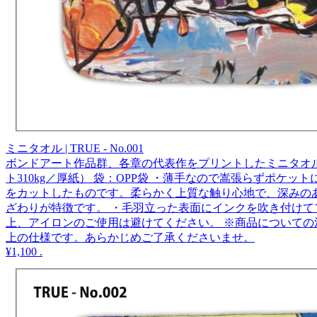
ミニタオル | TRUE - No.001
ボンドアート作品群、各章の代表作をプリントしたミニタオルです。
ト310kg／厚紙） 袋：OPP袋 ・薄手なので嵩張らずポ
をカットしたものです。柔らかく上質な触り心地で、深みの
ざわりが特徴です。 ・毛羽立った表面にインクを吹き付けて
上、アイロンのご使用は避けてください。 ※商品についての
上の仕様です。あらかじめご了承くださいませ。
¥1,100
.